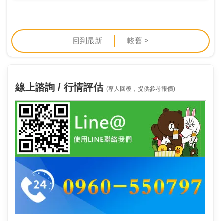
期迄日：101/05/17公告內…
回到最新
較舊 >
線上諮詢 / 行情評估
(專人回覆，提供參考報價)