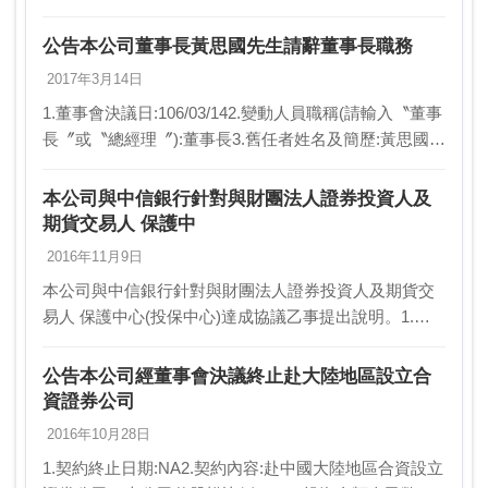
任者姓名及簡歷:陸子元/中國信託證券董事5.異動原因:
新任6.新任生效日…
公告本公司董事長黃思國先生請辭董事長職務
2017年3月14日
1.董事會決議日:106/03/142.變動人員職稱(請輸入〝董事
長〞或〝總經理〞):董事長3.舊任者姓名及簡歷:黃思國/
中國信託證券董事長4.新任者姓名及簡歷:暫缺5.異動原
因:辭職6.新任生效日…
本公司與中信銀行針對與財團法人證券投資人及
期貨交易人 保護中
2016年11月9日
本公司與中信銀行針對與財團法人證券投資人及期貨交
易人 保護中心(投保中心)達成協議乙事提出說明。1.事
實發生日:105/11/092.發生緣由:中信金控、中信銀行與本
公司於今日召開臨時董事會，決議通…
公告本公司經董事會決議終止赴大陸地區設立合
資證券公司
2016年10月28日
1.契約終止日期:NA2.契約內容:赴中國大陸地區合資設立