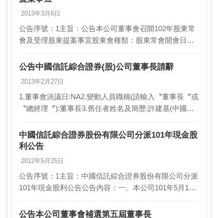
2013年3月6日
公告序號：1主旨：公告本公司董事會召開102年股東常
會及受理股東提案事宜股東會種類：股東常會開會日
期：102/05/23停止過戶日期起日：102/03/25停止過戶日
期迄日：102/05/23公告內…
公告中國信託綜合證券(股)公司董事長請辭
2013年2月27日
1.董事會決議日:NA2.變動人員職稱(請輸入〝董事長〞或
〝總經理〞):董事長3.舊任者姓名及簡歷:許建基(中國信
託綜合證券(股)公司董事長)4.新任者姓名及簡歷:暫缺5.
異動原因:個人因素6.新任…
中國信託綜合證券股份有限公司分派101年現金股
利公告
2012年5月25日
公告序號：1主旨：中國信託綜合證券股份有限公司分派
101年現金股利公告公告內容：一、本公司101年5月17
日股東常會決議通過100年度盈餘分派案，現金股利分配
總額計新台幣(以下同)13,389,54…
公告本公司董事會補選第五屆董事長