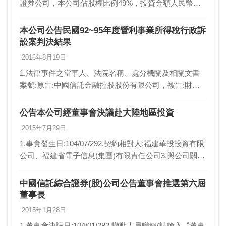
證券公司，本公司佔股權比例49%，投資金額人民幣
3.92億元。3.契約相對人:福建華投投資有限公司、福建
省電子信息(集團)有限責任公司4.與…
本公司公告民國92~95年度營利事業所得稅行政訴
訟案判決結果
2016年8月19日
1.法律事件之當事人、法院名稱、處分機關及相關文書
案號:原告:中國信託金融控股股份有限公司，被告:財政
部臺北國稅局法院名稱或處分機關:臺北最高行政法院文
書案號:105年度判字第386~388及390…
公告本公司經董事會決議赴大陸地區投資
2015年7月29日
1.事實發生日:104/07/292.契約相對人:福建華投投資有限
公司、福建省電子信息(集團)有限責任公司3.與公司關
係:無4.契約起迄日期(或解除日期):NA5.主要內容(解除者
不適用):與大陸公…
中國信託綜合證券(股)公司公告董事會推選第六屆
董事長
2015年1月28日
1.董事會決議日:104/01/282.變動人員職稱(請輸入〝董事