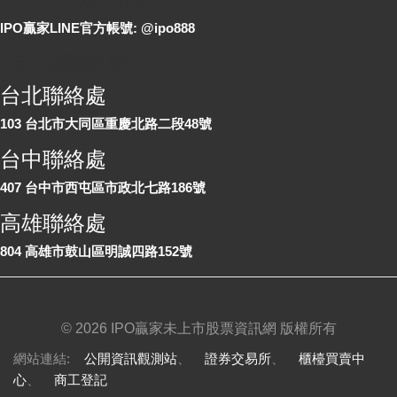
IPO贏家LINE官方帳號: @ipo888
各地聯絡處
台北聯絡處
103 台北市大同區重慶北路二段48號
台中聯絡處
407 台中市西屯區市政北七路186號
高雄聯絡處
804 高雄市鼓山區明誠四路152號
©
2026 IPO贏家未上市股票資訊網 版權所有
網站連結:
公開資訊觀測站
、
證券交易所
、
櫃檯買賣中
心
、
商工登記