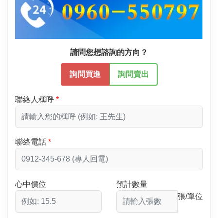
請問您想諮詢的方向？
詢問買進
詢問賣出
聯絡人稱呼
聯絡電話
心中價位
預計數量
張/單位