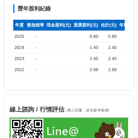
歷年股利紀錄
年度
發放頻率
現金股利(元)
股票股利(元)
合計(元)
年均收盤
2025
-
0.80
0.80
2024
-
1.40
1.40
2023
-
2.40
2.40
2022
-
2.88
2.88
線上諮詢 / 行情評估
(專人回覆，提供參考報價)