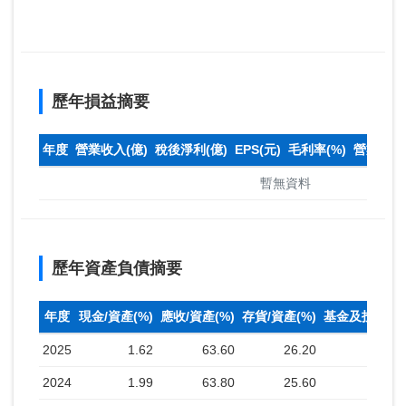
歷年損益摘要
年度
營業收入(億)
稅後淨利(億)
EPS(元)
毛利率(%)
營業利益率
暫無資料
歷年資產負債摘要
年度
現金/資產(%)
應收/資產(%)
存貨/資產(%)
基金及投資(%
2025
1.62
63.60
26.20
2024
1.99
63.80
25.60