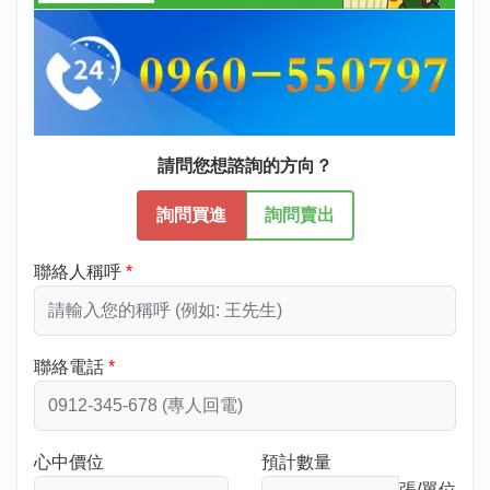
請問您想諮詢的方向？
詢問買進
詢問賣出
聯絡人稱呼
聯絡電話
心中價位
預計數量
張/單位