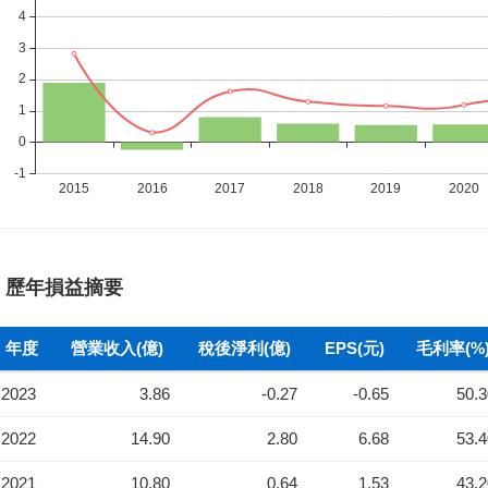
歷年損益摘要
年度
營業收入(億)
稅後淨利(億)
EPS(元)
毛利率(%
2023
3.86
-0.27
-0.65
50.
2022
14.90
2.80
6.68
53.
2021
10.80
0.64
1.53
43.