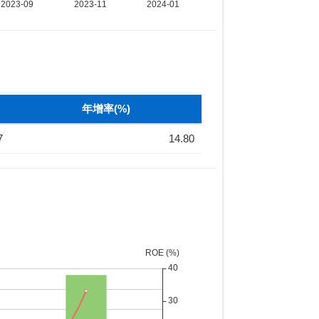
年增率(%)
7
14.80