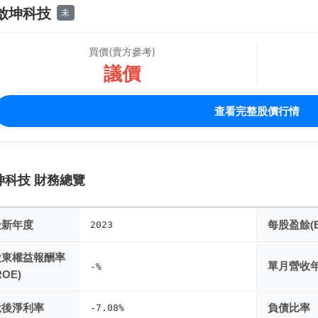
啟坤科技
未
買價(賣方參考)
議價
查看完整股價行情
坤科技 財務總覽
最新年度
每股盈餘(E
2023
股東權益報酬率
單月營收
-%
ROE)
稅後淨利率
負債比率
-7.08%