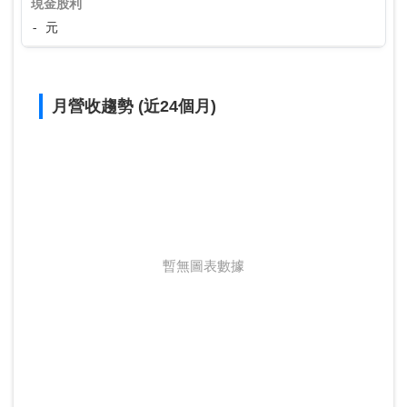
現金股利
- 元
月營收趨勢 (近24個月)
暫無圖表數據