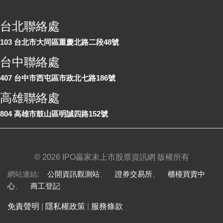
各地聯絡處
台北聯絡處
103 台北市大同區重慶北路二段48號
台中聯絡處
407 台中市西屯區市政北七路186號
高雄聯絡處
804 高雄市鼓山區明誠四路152號
©
2026 IPO贏家未上市股票資訊網 版權所有
網站連結:
公開資訊觀測站
、
證券交易所
、
櫃檯買賣中
心
、
商工登記
免責聲明
|
隱私權政策
|
服務條款