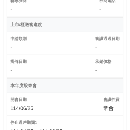
輔導券商
券商電話
-
-
上市/櫃送審進度
申請類別
審議通過日期
-
-
掛牌日期
承銷價格
-
-
本年度股東會
開會日期
會議性質
114/06/25
常會
停止過戶期間1