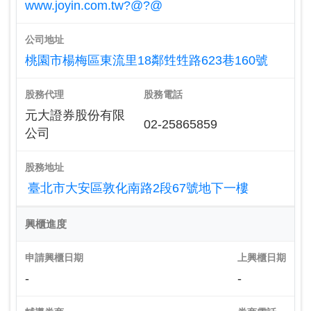
www.joyin.com.tw?@?@
公司地址
桃園市楊梅區東流里18鄰甡甡路623巷160號
股務代理
股務電話
元大證券股份有限
02-25865859
公司
股務地址
臺北市大安區敦化南路2段67號地下一樓
興櫃進度
申請興櫃日期
上興櫃日期
-
-