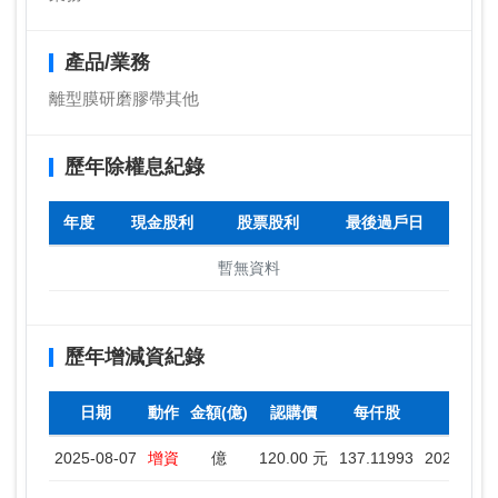
產品/業務
離型膜研磨膠帶其他
歷年除權息紀錄
年度
現金股利
股票股利
最後過戶日
暫無資料
歷年增減資紀錄
日期
動作
金額(億)
認購價
每仟股
停
2025-08-07
增資
億
120.00 元
137.11993
2025-08-0