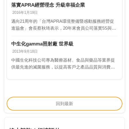
落實APRA經營理念 升級幸福企業
2016年1月19日
邁向21周年的「台灣APRA環境整備暨感動服務經營促
進協會」會長蔡秋琦表示，20年來會員公司落實5S與日
本APRA經營理念，已激發多數企業加入創新思維，成
功翻轉企業升級，這股暖流由微變大，培育更多幸…
中生化gamma照射廠 世界級
2013年9月18日
中國生化科技公司專為醫療器材、食品與藥品等業界提
供最先進的滅菌服務，以提高客戶之產品品質與消費者
使用之安全性，係國內第 1家世界級商業化gamma照射
廠。中國生化科技公司經理郭建榮指出，輻射加工產
業…
回到最新