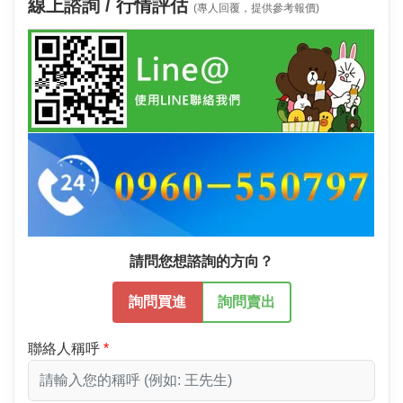
線上諮詢 / 行情評估
(專人回覆，提供參考報價)
請問您想諮詢的方向？
詢問買進
詢問賣出
聯絡人稱呼