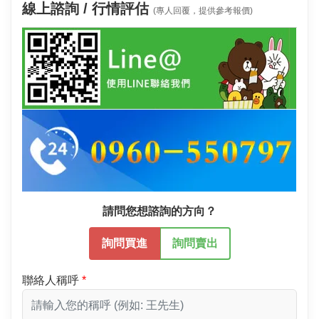
線上諮詢 / 行情評估
(專人回覆，提供參考報價)
請問您想諮詢的方向？
詢問買進
詢問賣出
聯絡人稱呼