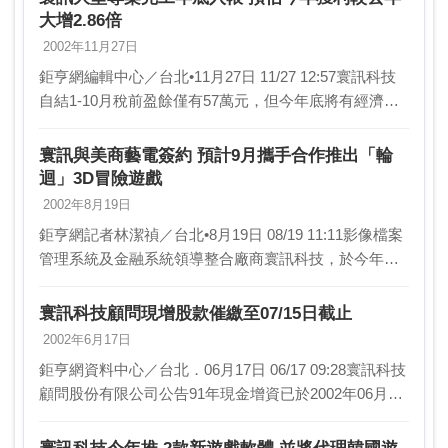
大增2.86倍
2002年11月27日
鉅亨網編輯中心／台北•11月27日 11/27 12:57寰訊科技
自結1-10月稅前盈餘僅有57萬元，但今年底將有經濟部
中小企業處及行政院衛生署等7、8筆大型專案完工入
帳，因此，該公司今年稅前盈餘應…
寰訊與美商藝電簽約 預計9月攜手合作推出「輪
迴」3D冒險遊戲
2002年8月19日
鉅亨網記者林潔禎／台北•8月19日 08/19 11:11影像檔案
管理系統及金融系統領導整合廠商寰訊科技，於今年研
製完成一款融合射擊與打鬥快感3D動作冒險遊戲輪迴-
UNKNOWN，並已於日前與美商藝…
寰訊科技顧問現增股款催繳至07/15日截止
2002年6月17日
鉅亨網資料中心／台北．06月17日 06/17 09:28寰訊科技
顧問股份有限公司公告91年現金增資已於2002年06月14
日繳款截止，尚有股東未於上述日期內繳款，依公司法
第 266條第03項準用第…