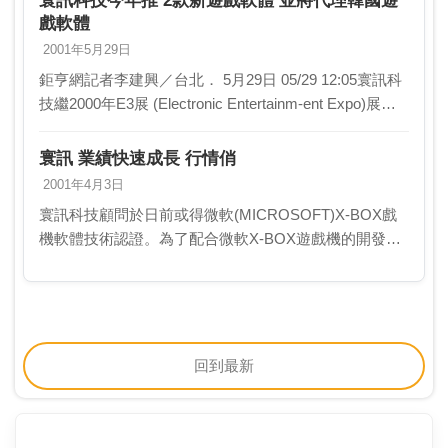
寰訊科技今年推 2款新遊戲軟體 並將代理韓國遊
戲軟體
2001年5月29日
鉅亨網記者李建興／台北． 5月29日 05/29 12:05寰訊科
技繼2000年E3展 (Electronic Entertainm-ent Expo)展示
第 1套自製遊戲DEEP Raider，…
寰訊 業績快速成長 行情俏
2001年4月3日
寰訊科技顧問於日前或得微軟(MICROSOFT)X-BOX戲
機軟體技術認證。為了配合微軟X-BOX遊戲機的開發進
度，公司將於5月完成展示片的開發工作，10月即可完成
商品化工作。該公司目前資本額為1.…
回到最新