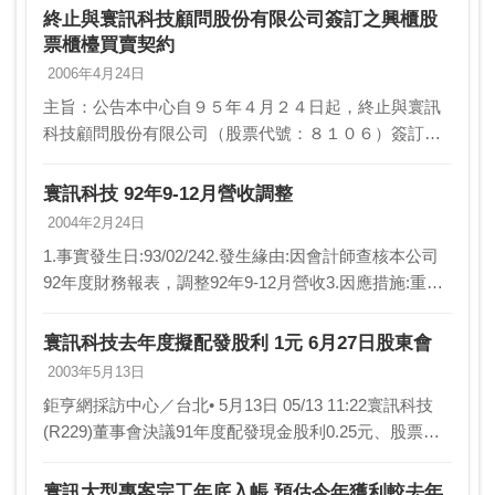
終止與寰訊科技顧問股份有限公司簽訂之興櫃股
票櫃檯買賣契約
2006年4月24日
主旨：公告本中心自９５年４月２４日起，終止與寰訊
科技顧問股份有限公司（股票代號：８１０６）簽訂之
興櫃股票櫃檯買賣契約，並終止該公司已發行之普通股
股票２７，１９２，１３０股在證券商營業處所買賣。
寰訊科技 92年9-12月營收調整
依據：…
2004年2月24日
1.事實發生日:93/02/242.發生緣由:因會計師查核本公司
92年度財務報表，調整92年9-12月營收3.因應措施:重新
上傳92年9-12月調整後營收4.其他應敘明事項:如以下說
明A.調整營收部…
寰訊科技去年度擬配發股利 1元 6月27日股東會
2003年5月13日
鉅亨網採訪中心／台北• 5月13日 05/13 11:22寰訊科技
(R229)董事會決議91年度配發現金股利0.25元、股票股
利每股0.75元(含盈餘0.25元及資本公積0.5元)，合計配
發股利 1…
寰訊大型專案完工年底入帳 預估今年獲利較去年