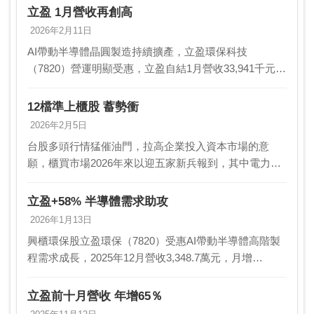
立盈 1月營收再創高
2026年2月11日
AI帶動半導體晶圓製造持續擴產，立盈環保科技
（7820）營運明顯受惠，立盈自結1月營收33,941千元，
年增69.87％，續創歷史新高，今年營運成長展望不看
淡。立盈環保科技（7820）專攻半導體製造…
12檔準上櫃股 蓄勢衝
2026年2月5日
台股多頭行情猛催油門，拉高企業投入資本市場的意
願，櫃買市場2026年來以迎五家新兵報到，其中電力系
統整合商安葆（7792）掛牌以來短短六個交易日飆漲
147.38％，股價翻倍成長，蜜月行情甜滋滋；而展…
立盈+58% 半導體需求助攻
2026年1月13日
興櫃環保股立盈環保（7820）受惠AI帶動半導體高階製
程需求成長，2025年12月營收3,348.7萬元，月增
51.4%、年增59.2%；第4季營收8,430萬元，季增4.9%，
年增25.8%；全年…
立盈前十月營收 年增65％