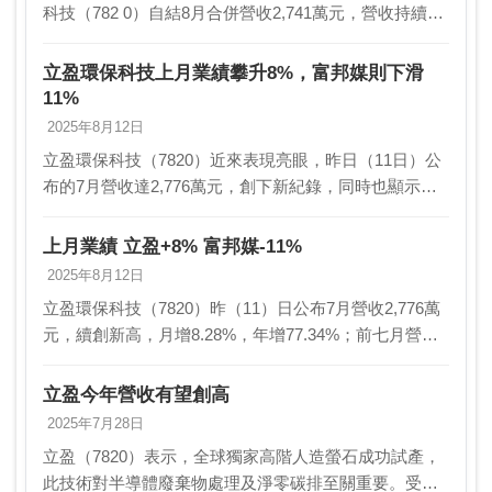
科技（782 0）自結8月合併營收2,741萬元，營收持續維
持高檔，年增24％，累 計前八月營收1億8,898萬元，超
過前一年全年營收，前八月營收年增…
立盈環保科技上月業績攀升8%，富邦媒則下滑
11%
2025年8月12日
立盈環保科技（7820）近來表現亮眼，昨日（11日）公
布的7月營收達2,776萬元，創下新紀錄，同時也顯示出
月增率達8.28%，年增率則達77.34%。截至前七月，該
公司的營收累計達1.61億元，年…
上月業績 立盈+8% 富邦媒-11%
2025年8月12日
立盈環保科技（7820）昨（11）日公布7月營收2,776萬
元，續創新高，月增8.28%，年增77.34%；前七月營收
1.61億元，年增100.89%。立盈表示，前七月營收顯著成
長，主要受惠半導體高…
立盈今年營收有望創高
2025年7月28日
立盈（7820）表示，全球獨家高階人造螢石成功試產，
此技術對半導體廢棄物處理及淨零碳排至關重要。受惠