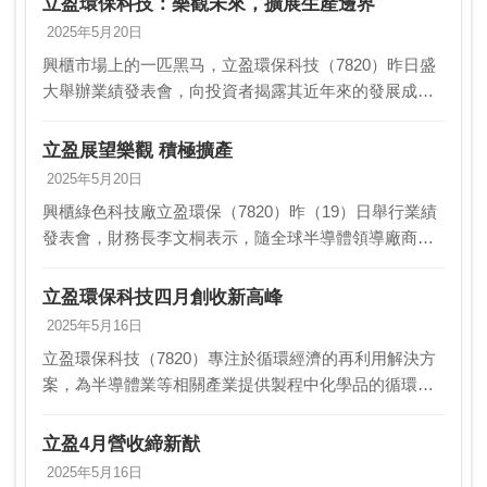
立盈環保科技：樂觀未來，擴展生產邊界
2025年5月20日
興櫃市場上的一匹黑马，立盈環保科技（7820）昨日盛
大舉辦業績發表會，向投資者揭露其近年來的發展成果
與未來展望。財務長李文桐在會上表示，隨著全球半導
體領導廠商不斷推進先進製程，特用化學品廢棄物的產
立盈展望樂觀 積極擴產
生…
2025年5月20日
興櫃綠色科技廠立盈環保（7820）昨（19）日舉行業績
發表會，財務長李文桐表示，隨全球半導體領導廠商持
續推進先進製程，其產生的特用化學品廢棄物量將呈倍
數級增長，加上天然螢石因被多國列為戰略或關鍵礦
立盈環保科技四月創收新高峰
物…
2025年5月16日
立盈環保科技（7820）專注於循環經濟的再利用解決方
案，為半導體業等相關產業提供製程中化學品的循環再
利用服務，將其轉化為綠色產品，即所謂的「綠色人造
螢石」。這種產品後續再供應給鋼鐵公司，用於鋼鐵製
立盈4月營收締新猷
程…
2025年5月16日