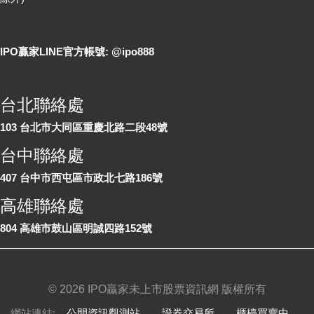
LINE 線上詢問
IPO贏家LINE官方帳號: @ipo888
各地聯絡處
台北聯絡處
103 台北市大同區重慶北路二段48號
台中聯絡處
407 台中市西屯區市政北七路186號
高雄聯絡處
804 高雄市鼓山區明誠四路152號
©
2026 IPO贏家未上市股票資訊網 版權所有
網站連結:
公開資訊觀測站
、
證券交易所
、
櫃檯買賣中