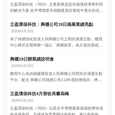
立盈環保科技（7820）主要業務是提供循環經濟再利用
的解決方案 給半導體業等相關產業於製程中產生的化學
品循環再利用為資源再生 綠色產品（本公司將此產品簡
稱為綠色人造螢石），再給鋼鐵公司於 煉鋼製程使…
立盈環保科技：興櫃公司19日揭幕業績亮點
2025年5月15日
為了持續強化投資人與興櫃公司之間的溝通互動，櫃買
中心將於近期舉辦一場以「興櫃新星」為主題的業績說
明會。這場活動將於19日登場，旨在讓投資者更加了解
興櫃公司的最新發展和營運狀況。 本次說明會將邀請三
興櫃19日辦業績說明會
家…
2025年5月15日
櫃買中心為持續建構投資人與興櫃公司間良好溝通互動
平台，配合 興櫃公司陸續公布113年度財務報告，將於
19日舉辦以「興櫃新星」 為主題之114年上半年度興櫃
公司業績說明會。本次說明會邀請3家各具特色之…
立盈環保科技4月营收再攀高峰
2025年5月14日
立盈環保科技（7820）以其在半導體產業循環經濟領域
的卓越表現，不僅成為業界關注的焦點，更以創新的技