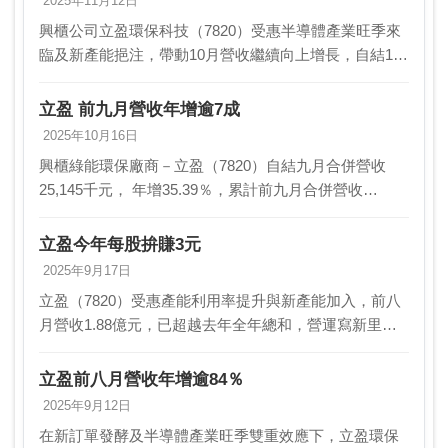
2025年11月12日
興櫃公司立盈環保科技（7820）受惠半導體產業旺季來
臨及新產能挹注，帶動10月營收繼續向上增長，自結10
月合併營收2870萬元，月增14.16％，續創歷史新高，累
計前10月營收2.42億元，年增逾6…
立盈 前九月營收年增逾7成
2025年10月16日
興櫃綠能環保廠商－立盈（7820）自結九月合併營收
25,145千元， 年增35.39％，累計前九月合併營收
214,127千元，超越去年全年營收 ，年增達76.76％；立
盈公司表示，前九月份營收大幅成…
立盈今年每股拚賺3元
2025年9月17日
立盈（7820）受惠產能利用率提升與新產能加入，前八
月營收1.88億元，已超越去年全年總和，營運寫新里程
碑。法人看好，隨著南科廠可望於第4季投產，以及高毛
利的中科廠稼動率持續攀升，立盈今年每股純益有…
立盈前八月營收年增逾84％
2025年9月12日
在新訂單發酵及半導體產業旺季雙重效應下，立盈環保