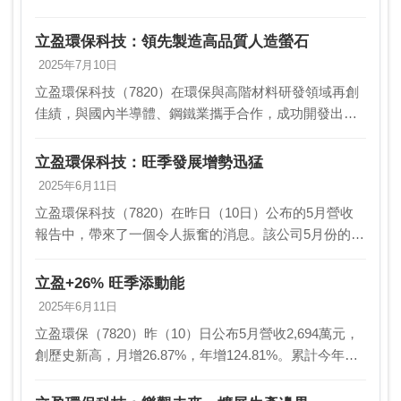
於半導體需求與產能擴張，立盈上半年營收已達去年全
年的71%。法人估，隨新廠產能與高階人造螢石問世，
立盈環保科技：領先製造高品質人造螢石
…
2025年7月10日
立盈環保科技（7820）在環保與高階材料研發領域再創
佳績，與國內半導體、鋼鐵業攜手合作，成功開發出高
階人造螢石。這項技術突破，將氟化鈣純度含量從冶金
級的65％提升至90％，同時大幅降低硫、磷等雜質含…
立盈環保科技：旺季發展增勢迅猛
2025年6月11日
立盈環保科技（7820）在昨日（10日）公布的5月營收
報告中，帶來了一個令人振奮的消息。該公司5月份的營
收達到了2,694萬元，這一數字創下了公司歷史上的新
高，與上個月相比增長了26.87%，與去年…
立盈+26% 旺季添動能
2025年6月11日
立盈環保（7820）昨（10）日公布5月營收2,694萬元，
創歷史新高，月增26.87%，年增124.81%。累計今年前
五月營收1.08億元，也是歷史新猷，年增108.67%。立盈
表示，5月受惠於半…