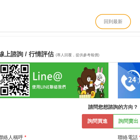
回到最新
線上諮詢 / 行情評估
(專人回覆，提供參考報價)
請問您想諮詢的方向？
詢問買進
詢問賣出
聯絡人稱呼
聯絡電話