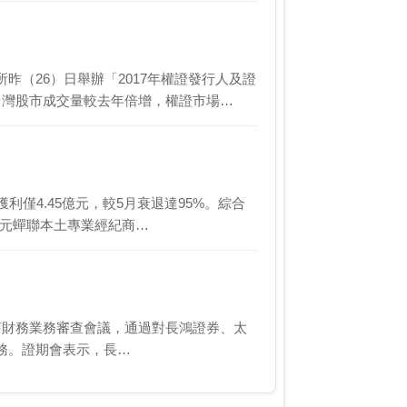
（26）日舉辦「2017年權證發行人及證
台灣股市成交量較去年倍增，權證市場…
僅4.45億元，較5月衰退達95%。綜合
9萬元蟬聯本土專業經紀商…
務。證期會表示，長…