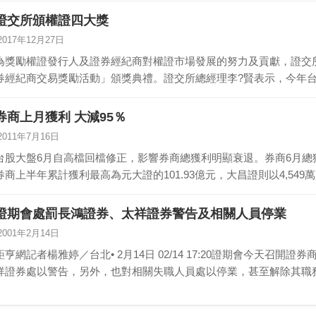
證交所頒權證四大獎
2017年12月27日
為獎勵權證發行人及證券經紀商對權證市場發展的努力及貢獻，證交所昨
券經紀商交易獎勵活動」頒獎典禮。證交所總經理李?賢表示，今年
券商上月獲利 大減95％
2011年7月16日
台股大盤6月自高檔回檔修正，影響券商總獲利明顯衰退。券商6月總獲利
券商上半年累計獲利最高為元大證的101.93億元，大昌證則以4,54
證期會處罰長鴻證券、太祥證券警告及相關人員停業
2001年2月14日
亨網記者楊雅婷／台北• 2月14日 02/14 17:20證期會今天召開證券商財務業務審查會議，通過對長鴻證券、太
祥證券處以警告，另外，也對相關失職人員處以停業，甚至解除其職