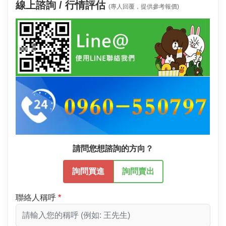
線上諮詢 / 行情評估
(專人回覆，提供參考報價)
請問您想諮詢的方向？
詢問買進
詢問賣出
聯絡人稱呼