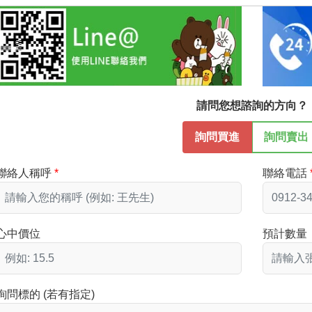
請問您想諮詢的方向？
詢問買進
詢問賣出
聯絡人稱呼
聯絡電話
心中價位
預計數量
詢問標的 (若有指定)