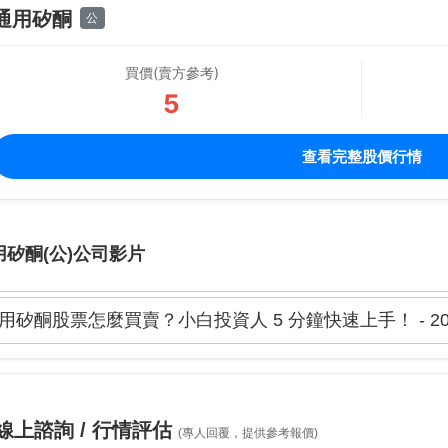
通用矽酮
公
買價(賣方參考)
5
查看完整股價行情
用矽酮(公)公司影片
用矽酮股票怎麼買賣？小白投資人 5 分鐘快速上手！ - 20
線上諮詢 / 行情評估
(專人回覆，提供參考報價)