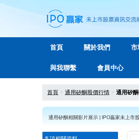
首頁
關於我們
市
與我聯繫
會員中心
首頁
通用矽酮股價行情
通用矽酮
通用矽酮相關影片展示 | IPO贏家未上市
各項相關資料