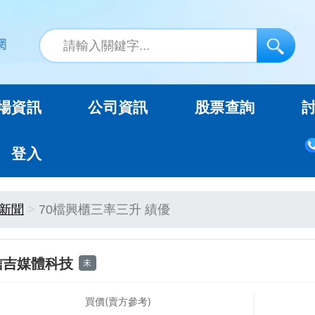
場資訊
公司資訊
股票查詢
登入
新聞
70檔興櫃三率三升 績優
信吉媒體科技
未
買價(賣方參考)