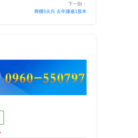
下一則：
興櫃5尖兵 去年賺逾1股本