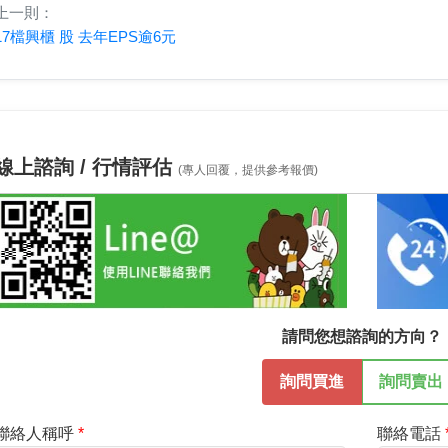
上一則：
17檔興櫃 股 去年EPS逾6元
線上諮詢 / 行情評估
(專人回覆，提供參考報價)
請問您想諮詢的方向？
詢問買進
詢問賣出
聯絡人稱呼
聯絡電話