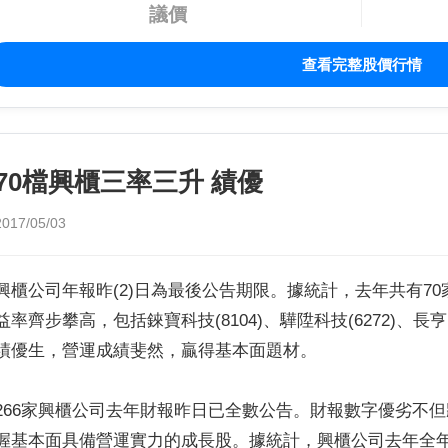
議價
查看完整股價行情
70檔興櫃三率三升 績優
2017/05/03
興櫃公司年報昨(2)日為最後公告期限。據統計，去年共有7
益率齊步攀高，包括錸寶科技(8104)、驊陞科技(6272)、長
績優生，營運成績斐然，贏得基本面題材。
266家興櫃公司去年財報昨日已全數公告。財報數字優劣不
握基本面具備營運實力的成長股。據統計，興櫃公司去年全