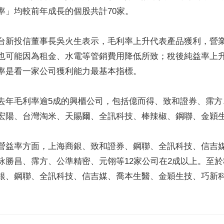
率」均較前年成長的個股共計70家。
台新投信董事長吳火生表示，毛利率上升代表產品獲利，營
也可能因為租金、水電等管銷費用降低所致；稅後純益率上
率是看一家公司獲利能力最基本指標。
去年毛利率逾5成的興櫃公司，包括億而得、致和證券、霈
宏陽、台灣淘米、天賜爾、全訊科技、棒辣椒、鋼聯、金穎生
營益率方面，上海商銀、致和證券、鋼聯、全訊科技、信吉
詠勝昌、霈方、公準精密、元翎等12家公司在2成以上。至
銀、鋼聯、全訊科技、信吉媒、喬本生醫、金穎生技、巧新科