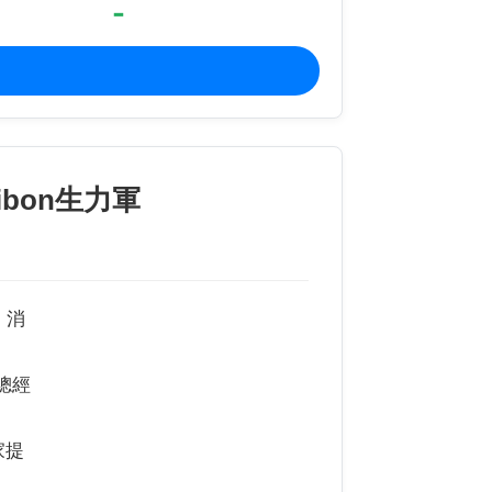
-
ibon生力軍
，消
技總經
家提