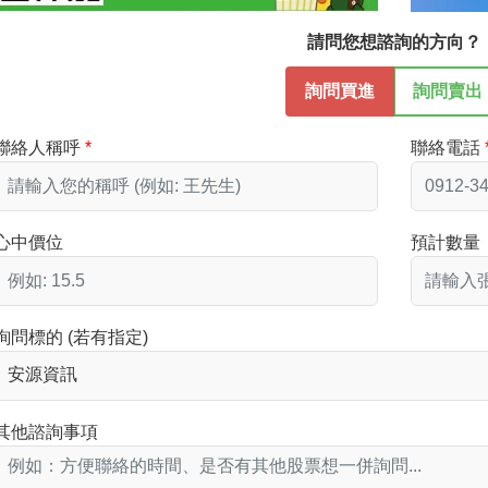
請問您想諮詢的方向？
詢問買進
詢問賣出
聯絡人稱呼
聯絡電話
心中價位
預計數量
詢問標的 (若有指定)
其他諮詢事項