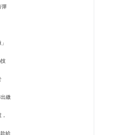
有彈
繳」
n技
於
印出繳
號，
繳款給