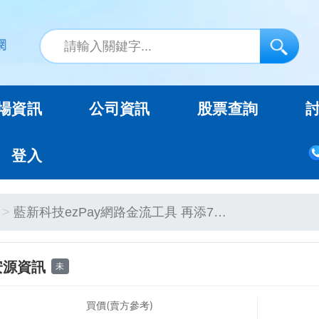
場資訊
公司資訊
股票查詢
登入
藍新科技ezPay網路金流工具 再添7…
安源資訊
未
買價(賣方參考)