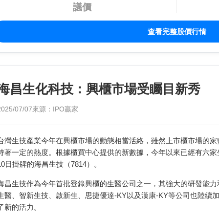
議價
查看完整股價行情
海昌生化科技：興櫃市場受矚目新秀
2025/07/07
來源：IPO贏家
台灣生技產業今年在興櫃市場的動態相當活絡，雖然上市櫃市場的家
持著一定的熱度。根據櫃買中心提供的新數據，今年以來已經有六家
10日掛牌的海昌生技（7814）。
海昌生技作為今年首批登錄興櫃的生醫公司之一，其強大的研發能力
生醫、智新生技、啟新生、思捷優達-KY以及漢康-KY等公司也陸
了新的活力。