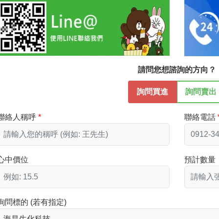
請問您想諮詢的方向？
詢問買進
詢問賣出
聯絡人稱呼
聯絡電話
心中價位
預計數量
詢問標的 (若有指定)