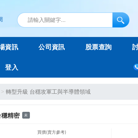
場資訊
公司資訊
股票查詢
登入
轉型升級 台穩攻軍工與半導體領域
台穩精密
未
買價(賣方參考)