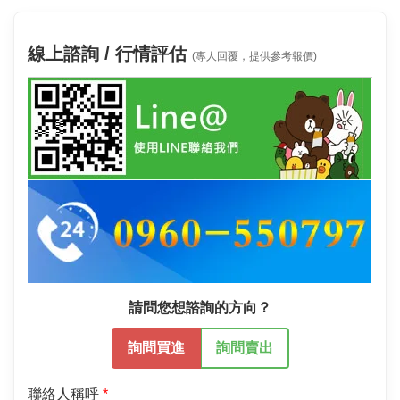
線上諮詢 / 行情評估
(專人回覆，提供參考報價)
請問您想諮詢的方向？
詢問買進
詢問賣出
聯絡人稱呼