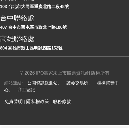
103 台北市大同區重慶北路二段48號
台中聯絡處
407 台中市西屯區市政北七路186號
高雄聯絡處
804 高雄市鼓山區明誠四路152號
©
2026 IPO贏家未上市股票資訊網 版權所有
網站連結:
公開資訊觀測站
、
證券交易所
、
櫃檯買賣中
心
、
商工登記
免責聲明
|
隱私權政策
|
服務條款