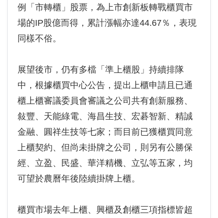
例「市轉櫃」股票，為上市創新板轉戰櫃買市
場的IP股億而得，累計漲幅亦達44.67％，表現
同樣不俗。
展望後市，仍有多檔「準上櫃股」持續排隊
中，根據櫃買中心公告，提出上櫃申請且已通
櫃上櫃審議委員會審議之公司共有創新服務、
敍豐、天能綠電、海昌生技、宏碁智新、精誠
金融、圓祥生技等七家；而目前已獲櫃買同意
上櫃契約、但尚未掛牌之公司，則另有公勝保
經、立盈、民盛、華洋精機、立弘等五家，均
可望於農曆年後陸續掛牌上櫃。
櫃買市場去年上櫃、興櫃及創櫃三項指標皆超