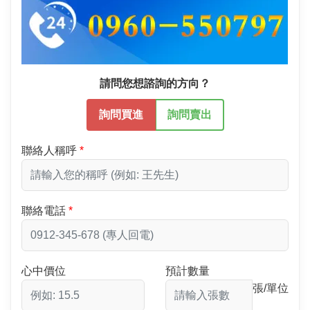
請問您想諮詢的方向？
詢問買進
詢問賣出
聯絡人稱呼
聯絡電話
心中價位
預計數量
張/單位