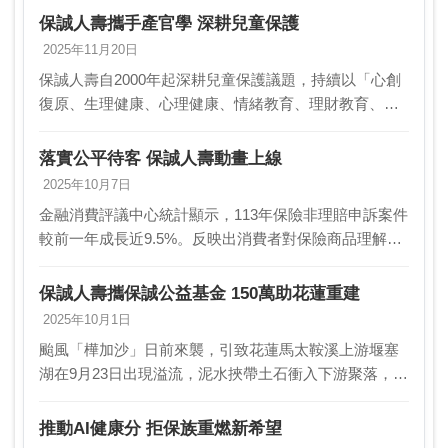
政府、學界，以及非政府組織與非營利組織夥伴，號召
保誠人壽攜手產官學 深耕兒童保護
社…
2025年11月20日
保誠人壽自2000年起深耕兒童保護議題，持續以「心創
復原、生理健康、心理健康、情緒教育、理財教育、數
位素養及遊戲權」七大面向為行動核心，並攜手企業、
政府、學界，以及非政府組織與非營利組織夥伴，號召
落實公平待客 保誠人壽動畫上線
社…
2025年10月7日
金融消費評議中心統計顯示，113年保險非理賠申訴案件
較前一年成長近9.5%。反映出消費者對保險商品理解不
足的問題與「公平待客原則」的迫切性。保誠人壽自
2023年推出「商品簡介友善閱讀服務」以及「保險…
保誠人壽攜保誠公益基金 150萬助花蓮重建
2025年10月1日
颱風「樺加沙」日前來襲，引致花蓮馬太鞍溪上游堰塞
湖在9月23日出現溢流，泥水挾帶土石衝入下游聚落，地
方持續進行搜救與復建工作。為即刻投入協助，保誠人
壽宣布，攜手保誠公益基金（Prudence Fou…
推動AI健康分 拒保族重燃新希望