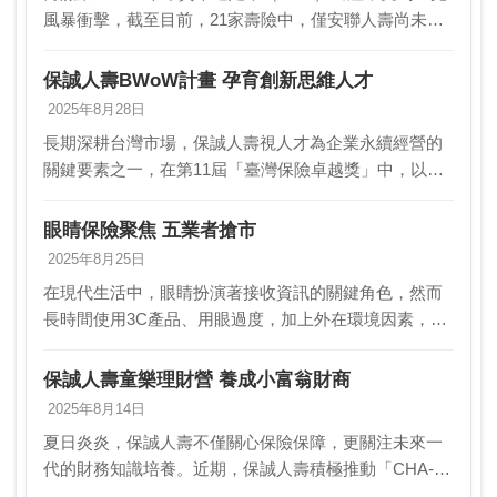
風暴衝擊，截至目前，21家壽險中，僅安聯人壽尚未公
布 ，其中有七家較2024年下半年提升，其中三商美邦人
壽再度未達標，需進行9月底的補考。而在淨…
保誠人壽BWoW計畫 孕育創新思維人才
2025年8月28日
長期深耕台灣市場，保誠人壽視人才為企業永續經營的
關鍵要素之一，在第11屆「臺灣保險卓越獎」中，以公
司內部創新孵化器BWoW（Better Ways of Working）計
畫在激烈競爭中脫穎而出，獲…
眼睛保險聚焦 五業者搶市
2025年8月25日
在現代生活中，眼睛扮演著接收資訊的關鍵角色，然而
長時間使用3C產品、用眼過度，加上外在環境因素，都
可能對眼睛造成損傷，進而引發各類眼疾甚至導致失
明，因此眼睛保險商品近年逐漸受到矚目。國內壽險中
保誠人壽童樂理財營 養成小富翁財商
包括國…
2025年8月14日
夏日炎炎，保誠人壽不僅關心保險保障，更關注未來一
代的財務知識培養。近期，保誠人壽積極推動「CHA-
CHING兒童理財教育計畫」，與瀚亞投信、遠見天下文