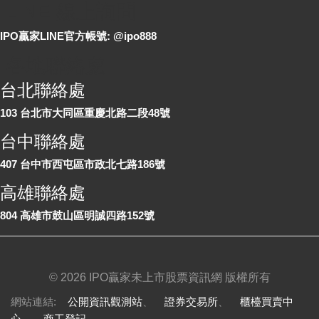
LINE 線上詢問
IPO贏家LINE官方帳號: @ipo888
各地聯絡處
台北聯絡處
103 台北市大同區重慶北路二段48號
台中聯絡處
407 台中市西屯區市政北七路186號
高雄聯絡處
804 高雄市鼓山區明誠四路152號
©
2026 IPO贏家未上市股票資訊網 版權所有
網站連結:
公開資訊觀測站
、
證券交易所
、
櫃檯買賣中
心
、
商工登記