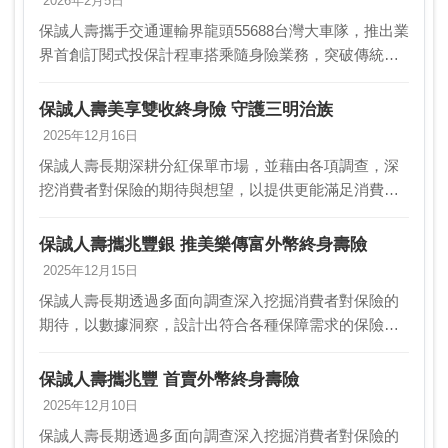
2026年2月5日
保誠人壽攜手交通運輸界龍頭55688台灣大車隊，推出業
界首創訂閱式投保計程車搭乘隨身險業務，突破傳統保
險銷售模式與框架，將UBI（依實際使用計費）概念導入
人身保險，打造一站式保險保障體驗。民眾只要透…
保誠人壽美享雙收終身險 守護三明治族
2025年12月16日
保誠人壽長期深耕分紅保單市場，並藉由各項調查，深
挖消費者對保險的期待與想望，以提供更能滿足消費者
需求的產品與服務。從《2025保誠人壽三明治族大調
查》顯示，金錢安全感為三明治族重視的三大核心價值
保誠人壽攜兆豐銀 推美樂傳富外幣終身壽險
之一…
2025年12月15日
保誠人壽長期透過多面向調查深入挖掘消費者對保險的
期待，以數據洞察，設計出符合各種保障需求的保險商
品。《2025年保誠人壽三明治族大調查》顯示，三明治
族對健康最大的擔憂，如老人癡呆及阿茲海默症等神經
保誠人壽攜兆豐 首賣外幣終身壽險
系…
2025年12月10日
保誠人壽長期透過多面向調查深入挖掘消費者對保險的