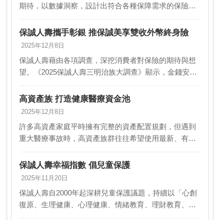
期待，以數據洞察，設計出符合各種保障需求的保險商
品。《2025年保誠人壽三明治族大調查》顯示，三明治
族對健康最大的擔憂，如老人癡呆及阿茲海默症等神經
保誠人壽攜手彰銀 推保誠美享雙收外幣終身險
系…
2025年12月8日
保誠人壽藉由各項調查，深挖消費者對保險的期待與想
望。《2025保誠人壽三明治族大調查》顯示，金錢安全
感為三明治族重視的三大核心價值之一，為了回應消費
者訴求，保誠人壽攜手彰化銀行推出首賣商品「保誠人
高資產族 打造健康醫療資金池
壽…
2025年12月8日
許多高資產家庭平時擁有完整的資產配置規劃，但遇到
重大醫療事故時，高資產族群往往希望使用最新、有效
且較無痛的治療與醫療照護，卻面對需要立刻支付龐大
的醫療費用，導致打亂原先的長期資產規劃的問題。高
保誠人壽幸福指數 倡兒童保護
資產族…
2025年11月20日
保誠人壽自2000年起深耕兒童保護議題，持續以「心創
復原、生理健康、心理健康、情緒教育、理財教育、數
位素養及遊戲權」七大面向為行動核心，並攜手企業、