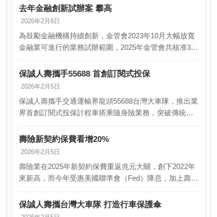
去年金融創新試辦案 攀高
2026年2月6日
為鼓勵金融機構持續創新，金管會2023年10月大幅放寬
金融業可進行的業務試辦範圍，2025年金管會共核准32
件試辦案件，創歷年新高，其中有三大創新案件聚焦普
惠金融，包含玉山銀行的「Proxy Inc…
保誠人壽攜手55688 首創訂閱式投保
2026年2月5日
保誠人壽攜手交通運輸界龍頭55688台灣大車隊，推出業
界首創訂閱式投保計程車搭乘隨身險業務，突破傳統保
險銷售模式與框架，將UBI（依實際使用計費）概念導入
人身保險，打造一站式保險保障體驗。民眾只要透…
壽險新契約保費看增20%
2026年2月5日
壽險業在2025年新契約保費重返兆元大關，創下2022年
來新高，而今年受惠美國聯準會（Fed）降息，加上壽險
業者紛紛擴大美元保單銷售，有助於平衡業者資產負債
結構，三大外商壽險董總紛紛看好今年整體業界…
保誠人壽攜台灣大車隊 打造行車保護傘