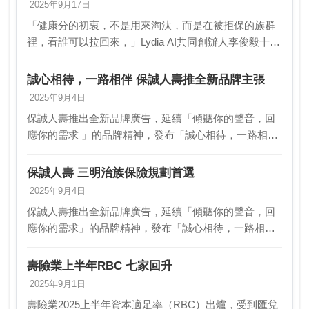
2025年9月17日
「健康分的初衷，不是用來淘汰，而是在被拒保的族群
裡，看誰可以拉回來，」Lydia AI共同創辦人李俊毅十年
來在台灣推動「健康分」。健康分以AI分析數據，經民
眾授權，還可介接健保資料，針對個人重大疾病…
誠心相待，一路相伴 保誠人壽推全新品牌主張
2025年9月4日
保誠人壽推出全新品牌廣告，延續「傾聽你的聲音，回
應你的需求 」的品牌精神，發布「誠心相待，一路相
伴」的全新品牌主張，透過 全新品牌代言人鳳小岳，演
繹三明治族經歷人生階段的轉變，在面對 來自子女、家
保誠人壽 三明治族保險規劃首選
庭…
2025年9月4日
保誠人壽推出全新品牌廣告，延續「傾聽你的聲音，回
應你的需求」的品牌精神，發布「誠心相待，一路相
伴」的全新品牌主張，透過全新品牌代言人鳳小岳，演
繹三明治族經歷人生階段的轉變，在面對來自子女、家
壽險業上半年RBC 七家回升
庭與自我…
2025年9月1日
壽險業2025上半年資本適足率（RBC）出爐，受到匯兌