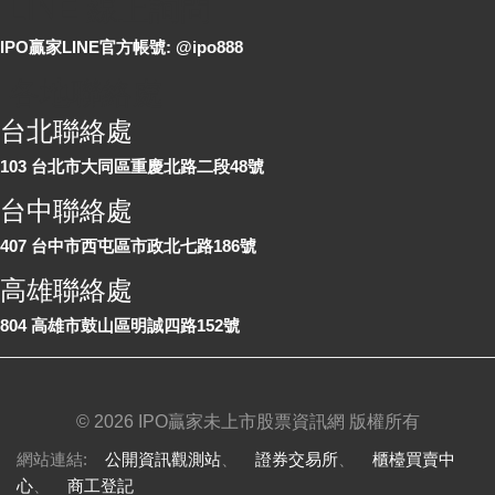
LINE 線上詢問
IPO贏家LINE官方帳號: @ipo888
各地聯絡處
台北聯絡處
103 台北市大同區重慶北路二段48號
台中聯絡處
407 台中市西屯區市政北七路186號
高雄聯絡處
804 高雄市鼓山區明誠四路152號
©
2026 IPO贏家未上市股票資訊網 版權所有
網站連結:
公開資訊觀測站
、
證券交易所
、
櫃檯買賣中
心
、
商工登記