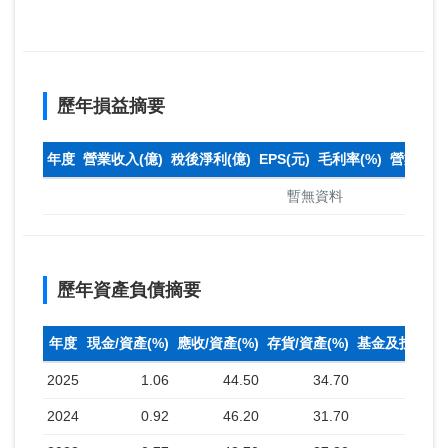
歷年損益摘要
年度
營業收入(億)
稅後淨利(億)
EPS(元)
毛利率(%)
營業利益率
暫無資料
歷年資產負債摘要
年度
現金/資產(%)
應收/資產(%)
存貨/資產(%)
基金及投資(%
2025
1.06
44.50
34.70
2024
0.92
46.20
31.70