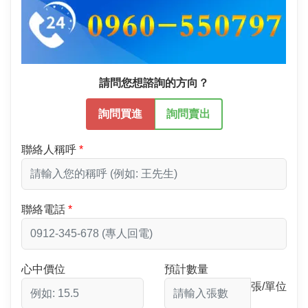
請問您想諮詢的方向？
詢問買進
詢問賣出
聯絡人稱呼
聯絡電話
心中價位
預計數量
張/單位