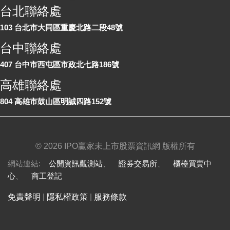
台北聯絡處
103 台北市大同區重慶北路二段48號
台中聯絡處
407 台中市西屯區市政北七路186號
高雄聯絡處
804 高雄市鼓山區明誠四路152號
©
2026 IPO贏家未上市股票資訊網 版權所有
網站連結:
公開資訊觀測站
、
證券交易所
、
櫃檯買賣中
心
、
商工登記
免責聲明
|
隱私權政策
|
服務條款