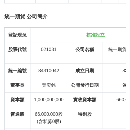
統一期貨 公司簡介
登記現況
核准設立
股票代號
021081
公司名稱
統一期貨
統一編號
84310042
成立日期
83/
董事長
黃奕銘
公開發行日期
98/
資本額
1,000,000,000
實收資本額
660,0
普通股
66,000,000股
特別股
(含私募0股)