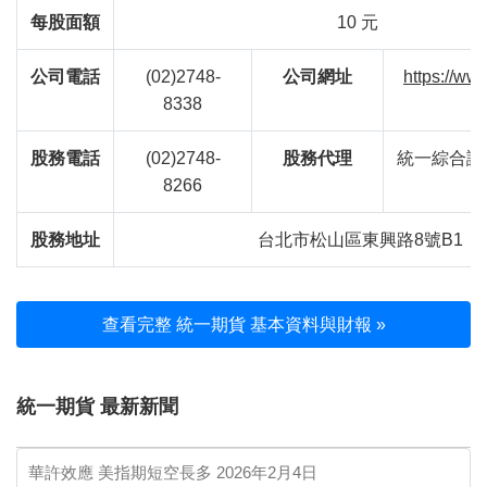
每股面額
10 元
公司電話
(02)2748-
公司網址
https://ww
8338
股務電話
(02)2748-
股務代理
統一綜合證
8266
股務地址
台北市松山區東興路8號B1
查看完整 統一期貨 基本資料與財報 »
統一期貨 最新新聞
華許效應 美指期短空長多
2026年2月4日