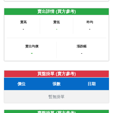
賣出詳情 (買方參考)
賣高
賣低
昨均
-
-
-
賣出均價
漲跌幅
-
-
買盤掛單 (賣方參考)
價位
張數
日期
暫無掛單