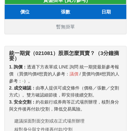
賣盤掛單 (買方參考)
價位
張數
日期
暫無掛單
統一期貨（021081）股票怎麼買賣？（3分鐘摘
要）
1. 詢價：
透過下方表單或 LINE 詢問 統一期貨最新參考報
價 （買價均價#想賣的人參考：
議價
/ 賣價均價#想買的人
參考：
-
）。
2. 成交確認：
由專人提供可成交條件（價格／張數／交割
方式）。雙方確認細節後，即安排後續交割。
3. 安全交割：
約在銀行或券商等正式場所辦理，核對身分
與文件後再付款/交割，降低交易風險。
建議採面對面交割或在正式場所辦理
核對身分與文件後再付款/交割