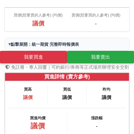
買價(想要賣的人參考) (均價)
賣價(想要買的人參考) (均價)
議價
-
▾
點擊展開：統一期貨 完整即時報價表
我要買進
我要賣出
免註冊・專人回覆｜可約銀行/券商等正式場所辦理安全交割
買進詳情 (賣方參考)
買高
買低
昨均
議價
議價
議價
買進均價
漲跌幅
議價
-