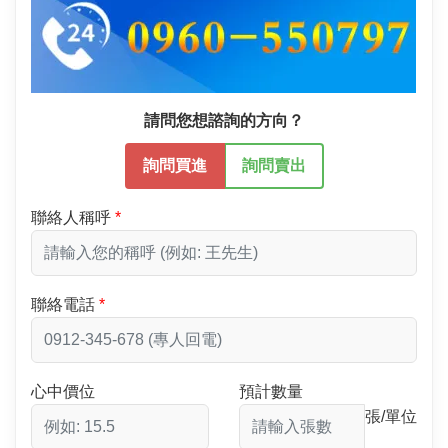
請問您想諮詢的方向？
詢問買進
詢問賣出
聯絡人稱呼
聯絡電話
心中價位
預計數量
張/單位