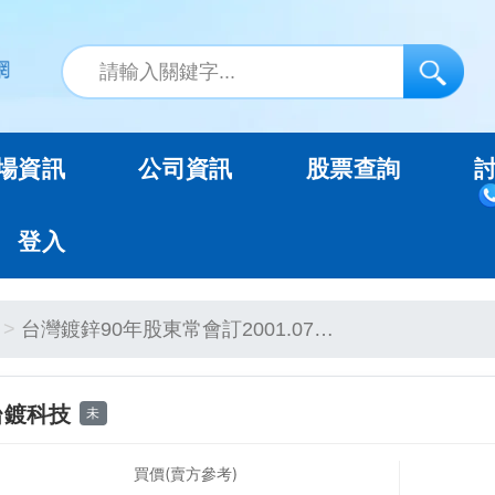
場資訊
公司資訊
股票查詢
登入
台灣鍍鋅90年股東常會訂2001.07…
台鍍科技
未
買價(賣方參考)