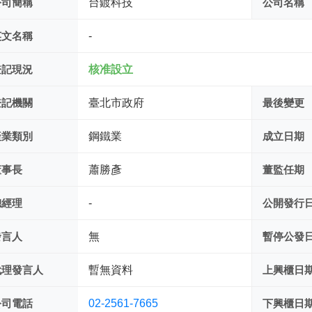
公司簡稱
台鍍科技
公司名稱
英文名稱
-
登記現況
核准設立
登記機關
臺北市政府
最後變更
產業類別
鋼鐵業
成立日期
董事長
蕭勝彥
董監任期
總經理
-
公開發行
發言人
無
暫停公發
代理發言人
暫無資料
上興櫃日
公司電話
02-2561-7665
下興櫃日