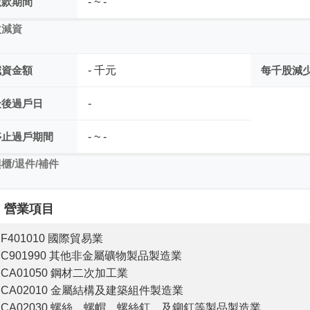
繳款期間
- ~ -
次減資
減資金額
- 千元
每千股減
最後過戶日
-
停止過戶期間
- ~ -
櫃/退件/補件
營業項目
F401010 國際貿易業
C901990 其他非金屬礦物製品製造業
CA01050 鋼材二次加工業
CA02010 金屬結構及建築組件製造業
CA02030 螺絲、螺帽、螺絲釘、及鉚釘等製品製造業