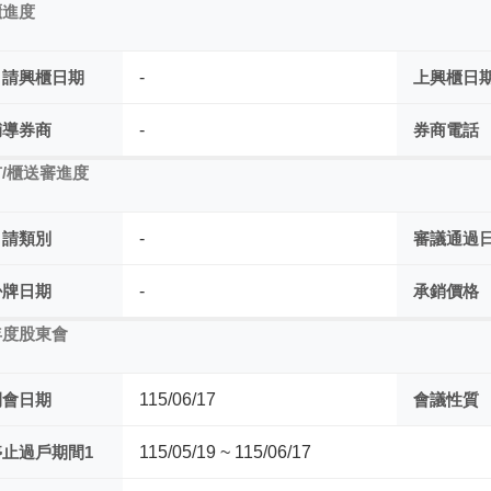
櫃進度
申請興櫃日期
-
上興櫃日
輔導券商
-
券商電話
/櫃送審進度
申請類別
-
審議通過
掛牌日期
-
承銷價格
年度股東會
開會日期
115/06/17
會議性質
停止過戶期間1
115/05/19 ~ 115/06/17