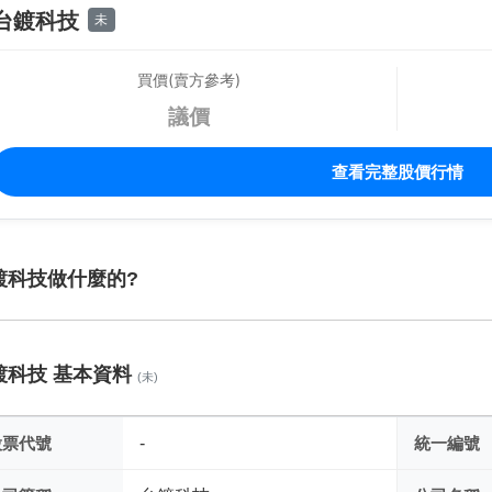
台鍍科技
未
買價(賣方參考)
議價
查看完整股價行情
鍍科技做什麼的?
鍍科技 基本資料
(未)
股票代號
-
統一編號