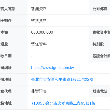
發言人電話
暫無資料
公司傳真
電子郵件
暫無資料
資本額
680,000,000
實收資本
普通股
暫無資料
特別股
解散日期
-
簽證會計
公司網址
https://www.tgnet.com.tw
公司地址
臺北市大安區和平東路1段117號2樓
股務代理
兆豐證券
股務電話
股務地址
(10053)台北市忠孝東路二段95號1樓