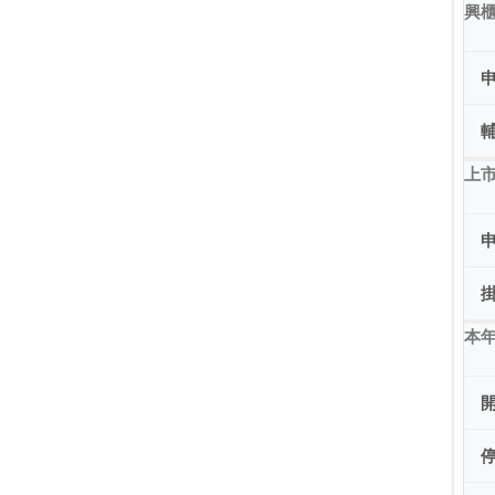
興
上市
本