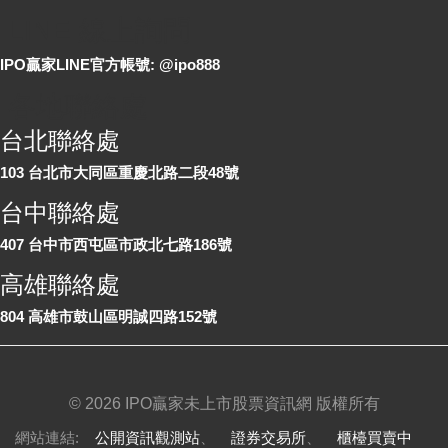
LINE 線上詢問
IPO贏家LINE官方帳號: @ipo888
各地聯絡處
台北聯絡處
103 台北市大同區重慶北路二段48號
台中聯絡處
407 台中市西屯區市政北七路186號
高雄聯絡處
804 高雄市鼓山區明誠四路152號
©
2026 IPO贏家未上市股票資訊網 版權所有
網站連結:
公開資訊觀測站
、
證券交易所
、
櫃檯買賣中