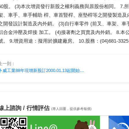
60股。 (3)本次增資發行新股之權利義務與原股份相同。 7.
架、車手、車手輔助 桿、車首豎桿、座墊桿等之開發製造及內外
之開發設計製造及內外銷。 (3)自行車零件 (前叉、車架、車
鋁合金沖壓及焊接 加工。 (4)接著劑之買賣及內外銷。 8.
號。 9.增資用途：擬用於擴建廠房。 10.股務：(04)681-3325
上一則：
卜威工業88年現增新股訂2000.01.13起開始發放
線上諮詢 / 行情評估
(專人回覆，提供參考報價)