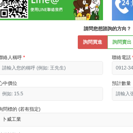
請問您想諮詢的方向？
詢問買進
詢問賣出
聯絡人稱呼
聯絡電話
心中價位
預計數量
詢問標的 (若有指定)