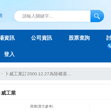
場資訊
公司資訊
股票查詢
登入
卜威工業訂2000.12.27為除權基…
卜威工業
買價(賣方參考)