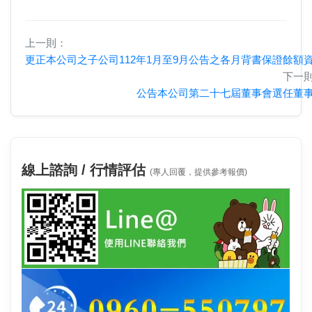
上一則：
更正本公司之子公司112年1月至9月公告之各月背書保證餘額
下一
公告本公司第二十七屆董事會選任董
線上諮詢 / 行情評估
(專人回覆，提供參考報價)