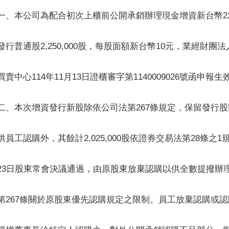
一、本公司為配合初次上櫃前公開承銷辦理現金增資新台幣22,5
發行普通股2,250,000股，每股面額新台幣10元，業經財
買賣中心114年11月13日證櫃審字第1140009026號函申報
二、本次增資發行新股除依公司法第267條規定，保留發行股數之1
供員工認購外，其餘計2,025,000股依證券交易法第28條之1
23日股東常會決議通過，由原股東放棄認購以供全數提撥辦
第267條關於原股東優先認購規定之限制。員工放棄認購或