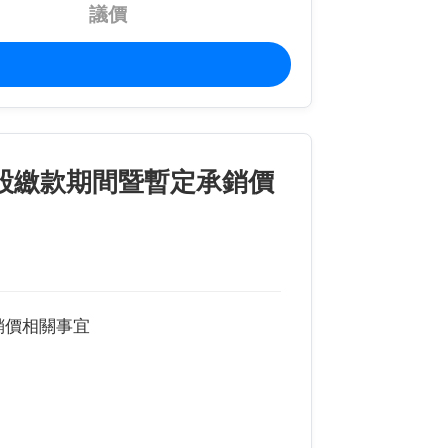
議價
股繳款期間暨暫定承銷價
銷價相關事宜