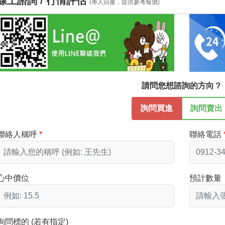
線上諮詢 / 行情評估
(專人回覆，提供參考報價)
請問您想諮詢的方向？
詢問買進
詢問賣出
聯絡人稱呼
聯絡電話
心中價位
預計數量
詢問標的 (若有指定)