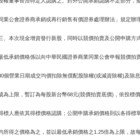
授權董事長洽特定人認購之。對外公開承銷認購不足部分，
同業公會證券商承銷或再行銷售有價證券處理辦法」規定辦
三、本次現金增資發行新股，同時以競價拍賣及公開申購方
最低承銷價格係以向中華民國證券商業同業公會申報競價拍
30個營業日期成交均價扣除無償配股除權(或減資除權)及除
成為上限，暫訂為每股新台幣68元(競價拍賣底價)，依投標
得標人應依其得標價格認購；公開申購承銷價格則以各得標
均所得之價格為之，並以最低承銷價格之1.25倍為上限，故