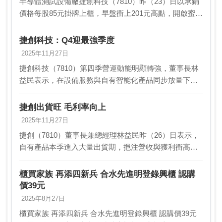
半導體測試設備廠捷創科技（7810）昨（23）日以承銷
價格每股85元掛牌上櫃，早盤衝上201元高點，開啟蜜月
行情。終場大漲116元，收在201元高點，漲幅達
136.5%，中籤者最高獲利11.6萬元。…
捷創科技：Q4迎最強季度
2025年11月27日
捷創科技（7810）第四季營運動能明顯轉強，董事長林
益民表示，在設備服務與自有智能化產品同步放量下，
預期第四季將迎來全年營運最旺單季，全年營收、毛利
率與自有產品收入均可望創下新高，明年營運可望維持
捷創出貨旺 毛利率向上
成…
2025年11月27日
捷創（7810）董事長兼總經理林益民昨（26）日表示，
自有產品本季進入大量出貨期，挹注營收與獲利衝高，
2025年營收與獲利將優於去年。受惠於半導體廠近年大
舉擴產，預期2026年工程服務與自有產品業務…
櫃買家族 再添四新兵 合水先進明登錄興櫃 認購
價39元
2025年8月27日
櫃買家族 再添四新兵 合水先進明登錄興櫃 認購價39元