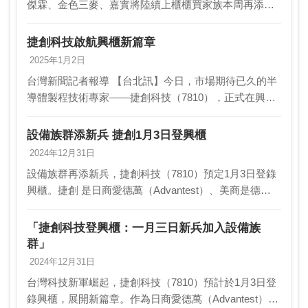
傑霖、金色三麥、嘉實將陸續上櫃櫃買家族本周再添多
檔新兵，除竑騰（7751）已上櫃掛牌，是今年來第22家
新增的上櫃公司外，合水先進將於明（28）…
捷創科技啟航興櫃新篇章
2025年1月2日
台灣新聞記者報導 【台北訊】今日，市場期待已久的半
導體製程技術專家——捷創科技（7810），正式在興櫃
市場亮相。該公司由永豐金證券主辦輔導，以參考價55
元登錄興櫃，展開其新的發展篇章。 捷創科技專注…
設備族群添新兵 捷創1月3日登興櫃
2024年12月31日
設備族群再添新兵，捷創科技（7810）預定1月3日登錄
興櫃。捷創 是日商愛德萬（Advantest）、美商是德
（Keysight）等原廠技術委 外合作夥伴，提供設備裝
機、檢修、校準等服務。隨著半導體…
「捷創科技登興櫃：一月三日新兵加入設備族
群」
2024年12月31日
台灣科技新軍崛起，捷創科技（7810）預計於1月3日登
錄興櫃，展開新篇章。作為日商愛德萬（Advantest）、