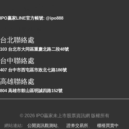
LINE 線上詢問
IPO贏家LINE官方帳號: @ipo888
各地聯絡處
台北聯絡處
103 台北市大同區重慶北路二段48號
台中聯絡處
407 台中市西屯區市政北七路186號
高雄聯絡處
804 高雄市鼓山區明誠四路152號
©
2026 IPO贏家未上市股票資訊網 版權所有
網站連結:
公開資訊觀測站
、
證券交易所
、
櫃檯買賣中