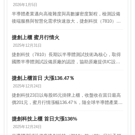
2026年1月5日
半導體產業邁向高複雜度與高數據密度製程，檢測設備
後端服務與智慧化需求快速放大，捷創科技（7810）受
惠此一趨勢，2026年營運曲線出現明顯抬升。法人指
出，捷創不僅搭上AI與高效能晶片測試需求成長，更…
捷創上櫃 蜜月行情火
2025年12月31日
捷創科技（7810）長期以半導體測試技術為核心，取得
國際半導體測試設備原廠的認證，協助原廠提供IC設計
公司、晶圓廠及封測廠工程技術服務，已於23日以承銷
價格每股85元正式上櫃掛牌，昨（30）日收在2…
捷創上櫃首日 大漲136.47％
2025年12月24日
捷創科技23日以每股85元掛牌上櫃，收盤收在當日最高
價201元，蜜月行情漲幅136.47％，隨全球半導體產業自
低谷回溫，加上人工智慧（AI）與高效能運算（HPC）
需求快速擴大，帶動先進封裝與測試需求…
捷創科技上櫃 首日大漲136%
2025年12月24日