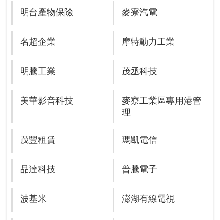
明台產物保險
麥寮汽電
名超企業
摩特動力工業
明騰工業
茂丞科技
美華影音科技
麥寮工業區專用港管
理
茂豐租賃
瑪凱電信
品達科技
普騰電子
波基米
澎湖有線電視