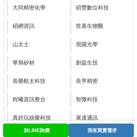
大同精密化學
碩豐數位科技
碩網資訊
世基生物醫
山太士
視陽光學
華旭矽材
創益生技
長榮航太科技
長亨精密
程曦資訊整合
智微科技
真好玩娛樂科技
展達通訊
加LINE詢價
我有買賣需求
首頁
股票查詢
討論區
與我聯繫
會員中心
展頌
正瀚生技