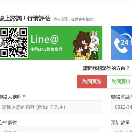
線上諮詢 / 行情評估
(專人回覆，提供參考報價)
請問您想諮詢的方向？
詢問買進
詢問賣出
聯絡人稱呼
聯絡電話
心中價位
預計數量