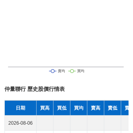
仲量聯行 歷史股價行情表
日期
買高
買低
買均
賣高
賣低
賣
2026-08-06