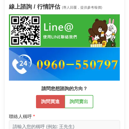
線上諮詢 / 行情評估
(專人回覆，提供參考報價)
請問您想諮詢的方向？
詢問買進
詢問賣出
聯絡人稱呼