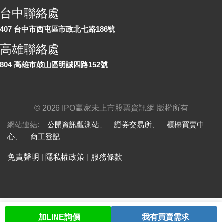
台中聯絡處
407 台中市西屯區市政北七路186號
高雄聯絡處
804 高雄市鼓山區明誠四路152號
©
2026 IPO贏家未上市股票資訊網 版權所有
網站連結:
公開資訊觀測站
、
證券交易所
、
櫃檯買賣中
心
、
商工登記
免責聲明
|
隱私權政策
|
服務條款
加LINE詢價
我有買賣需求
首頁
股票查詢
討論區
與我聯繫
會員中心