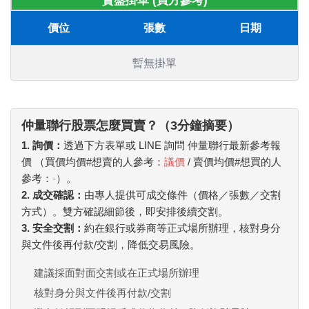
賣盤掛單 (買方參考)
價位
張數
日期
暫無掛單
仲量聯行股票怎麼買賣？（3分鐘摘要）
1. 詢價：
透過下方表單或 LINE 詢問 仲量聯行最新參考報
價 （買價均價#想賣的人參考：
議價
/ 賣價均價#想買的人
參考：
-
）。
2. 成交確認：
由專人提供可成交條件（價格／張數／交割
方式）。雙方確認細節後，即安排後續交割。
3. 安全交割：
約在銀行或券商等正式場所辦理，核對身分
與文件後再付款/交割，降低交易風險。
建議採面對面交割或在正式場所辦理
核對身分與文件後再付款/交割