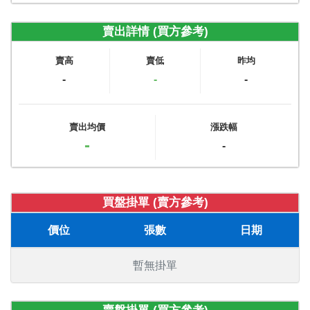
賣出詳情 (買方參考)
賣高
賣低
昨均
-
-
-
賣出均價
漲跌幅
-
-
買盤掛單 (賣方參考)
價位
張數
日期
暫無掛單