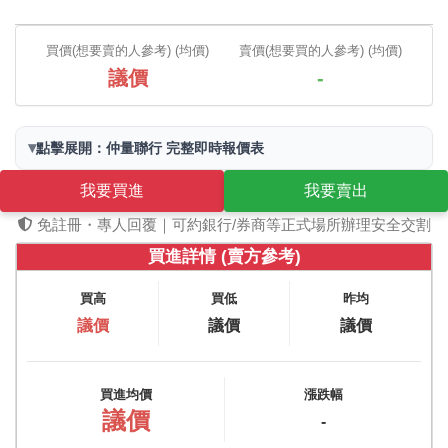
買價(想要賣的人參考) (均價)
賣價(想要買的人參考) (均價)
議價
-
▾
點擊展開：仲量聯行 完整即時報價表
我要買進
我要賣出
免註冊・專人回覆｜可約銀行/券商等正式場所辦理安全交割
買進詳情 (賣方參考)
買高
買低
昨均
議價
議價
議價
買進均價
漲跌幅
議價
-