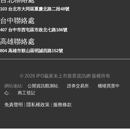
103 台北市大同區重慶北路二段48號
台中聯絡處
407 台中市西屯區市政北七路186號
高雄聯絡處
804 高雄市鼓山區明誠四路152號
©
2026 IPO贏家未上市股票資訊網 版權所有
網站連結:
公開資訊觀測站
、
證券交易所
、
櫃檯買賣中
心
、
商工登記
免責聲明
|
隱私權政策
|
服務條款