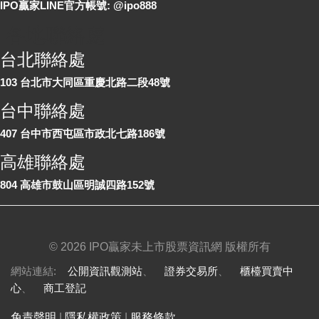
IPO贏家LINE官方帳號: @ipo888
各地聯絡處
台北聯絡處
103 台北市大同區重慶北路二段48號
台中聯絡處
407 台中市西屯區市政北七路186號
高雄聯絡處
804 高雄市鼓山區明誠四路152號
©
2026 IPO贏家未上市股票資訊網 版權所有
網站連結:
公開資訊觀測站
、
證券交易所
、
櫃檯買賣中
心
、
商工登記
免責聲明
|
隱私權政策
|
服務條款