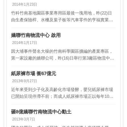
2014年1月23日
竹科竹南基地園區事業專用區最後一塊用地，昨(22)日
由生產保險桿、水柵及葉子板等汽車零件的亨福實業以
9.6億元標得，加上已購地的嬌聯公司、台積電、聯亞科
技，共有4家廠商進駐。而面積23 公頃的事業專…
嬌聯竹南物流中心 啟用
2014年1月17日
因大埔事件聲名大噪的竹南科學園區擴編的產業專區，
第一家設廠的嬌聯公司，昨(16)日舉行第3廠區物流中心
落成啟用儀式，嬌聯 公司表示，新建的物流中心將是嬌
聯末來發展的重要里程碑。嬌聯公司是由董事長洪老…
紙尿褲市場 衝67億元
2013年9月27日
近年來受到少子化及高齡化市場發酵，嬰兒紙尿褲市場
已開始呈現停滯不前；而成人紙尿褲市場正以每年10％
成長率快速成長，預估未來5至7年內，全球成褲市場將
超過嬰褲市場。中國大陸、日本、臺灣的紙尿褲市場也
砸8億嬌聯竹南物流中心動土
不…
2013年3月7日