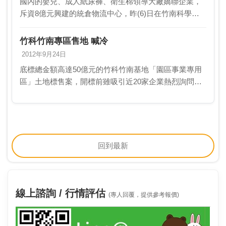
國內的嬰兒、成人紙尿褲、衛生棉領導大廠嬌聯企業，
斥資8億元興建的統倉物流中心，昨(6)日在竹南科學園
區產業專區動土。嬌聯企業表示，統倉物流中心主要因
應公司的2020年飛躍成長計畫，並持續根留台灣。嬌…
竹科竹南專區售地 喊冷
2012年9月24日
底標總金額高達50億元的竹科竹南基地「園區事業專用
區」土地標售案，開標前雖吸引近20家企業熱烈詢問、
領取投標書。但意外的，上周五(21日)開標當天僅嬌聯
一家公司投標，並以5.9億元順利標得E3區塊土…
回到最新
線上諮詢 / 行情評估
(專人回覆，提供參考報價)