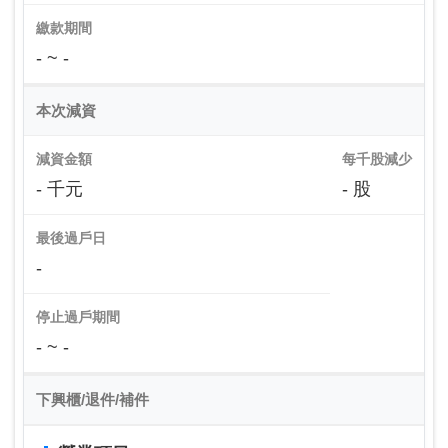
繳款期間
- ~ -
本次減資
減資金額
每千股減少
- 千元
- 股
最後過戶日
-
停止過戶期間
- ~ -
下興櫃/退件/補件