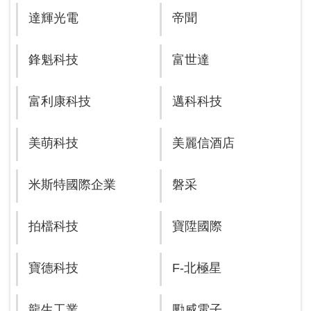
達輝光電
帝聞
鋒魁科技
富世達
富利康科技
邁科科技
美萌科技
美麗信酒店
米斯特國際企業
磐采
拍檔科技
寶陞國際
寶德科技
F-北極星
龍生工業
勵威電子