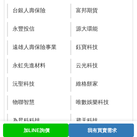
台銀人壽保險
富邦期貨
永豐投信
源大環能
遠雄人壽保險事業
鈺寶科技
永虹先進材料
云光科技
沅聖科技
維格餅家
物聯智慧
唯數娛樂科技
為昇科科技
葳天科技
加LINE詢價
我有買賣需求
首頁
股票查詢
討論區
與我聯繫
會員中心