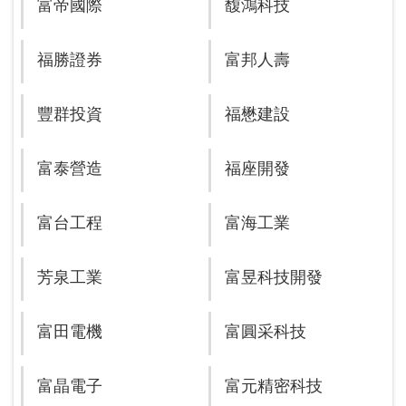
富帝國際
馥鴻科技
福勝證券
富邦人壽
豐群投資
福懋建設
富泰營造
福座開發
富台工程
富海工業
芳泉工業
富昱科技開發
富田電機
富圓采科技
富晶電子
富元精密科技