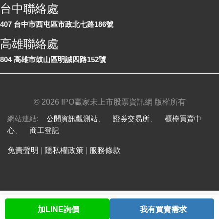
台中聯絡處
407 台中市西屯區市政北七路186號
高雄聯絡處
804 高雄市鼓山區明誠四路152號
©
2026 IPO贏家未上市股票資訊網 版權所有
網站連結:
公開資訊觀測站
、
證券交易所
、
櫃檯買賣中
心
、
商工登記
免責聲明
|
隱私權政策
|
服務條款
加LINE詢價
我有買賣需求
首頁
股票查詢
討論區
與我聯繫
會員中心