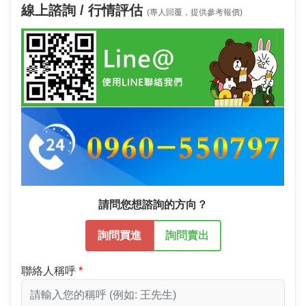
線上諮詢 / 行情評估
(專人回覆，提供參考報價)
請問您想諮詢的方向？
詢問買進
詢問賣出
聯絡人稱呼