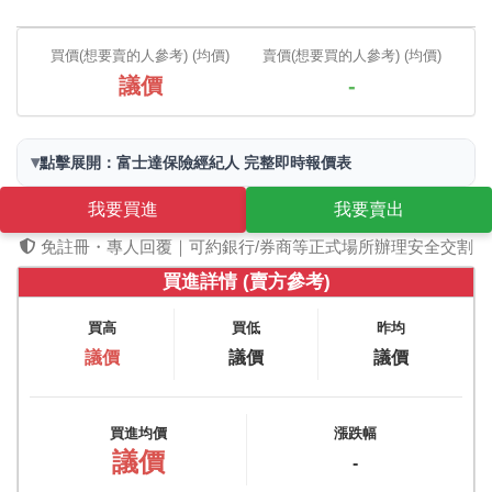
買價(想要賣的人參考) (均價)
賣價(想要買的人參考) (均價)
議價
-
▾
點擊展開：富士達保險經紀人 完整即時報價表
我要買進
我要賣出
免註冊・專人回覆｜可約銀行/券商等正式場所辦理安全交割
買進詳情 (賣方參考)
買高
買低
昨均
議價
議價
議價
買進均價
漲跌幅
議價
-