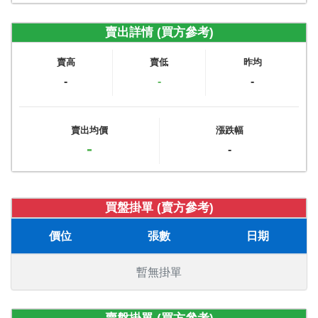
賣出詳情 (買方參考)
賣高
賣低
昨均
-
-
-
賣出均價
漲跌幅
-
-
買盤掛單 (賣方參考)
價位
張數
日期
暫無掛單