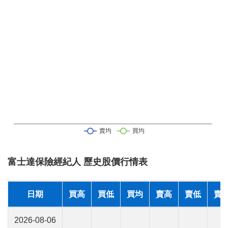
富士達保險經紀人 歷史股價行情表
日期
買高
買低
買均
賣高
賣低
賣
2026-08-06