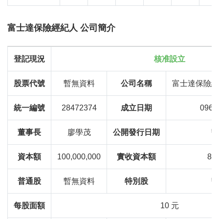
富士達保險經紀人 公司簡介
登記現況
核准設立
股票代號
暫無資料
公司名稱
富士達保險經
統一編號
28472374
成立日期
096
董事長
廖學茂
公開發行日期
暫
資本額
100,000,000
實收資本額
84,
普通股
暫無資料
特別股
暫
每股面額
10 元