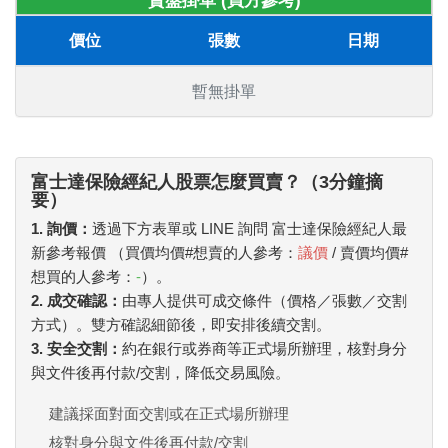
賣盤掛單 (買方參考)
價位
張數
日期
暫無掛單
富士達保險經紀人股票怎麼買賣？（3分鐘摘
要）
1. 詢價：
透過下方表單或 LINE 詢問 富士達保險經紀人最
新參考報價 （買價均價#想賣的人參考：
議價
/ 賣價均價#
想買的人參考：
-
）。
2. 成交確認：
由專人提供可成交條件（價格／張數／交割
方式）。雙方確認細節後，即安排後續交割。
3. 安全交割：
約在銀行或券商等正式場所辦理，核對身分
與文件後再付款/交割，降低交易風險。
建議採面對面交割或在正式場所辦理
核對身分與文件後再付款/交割