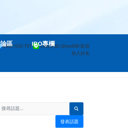
討論區
IPO專欄
0960-550-797
LINE的ID:@ipo888 歡迎
加入好友
發表話題