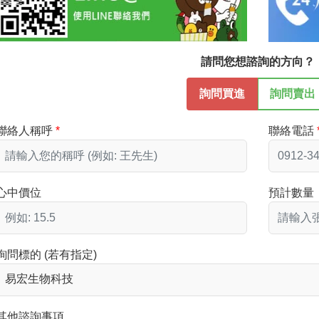
請問您想諮詢的方向？
詢問買進
詢問賣出
聯絡人稱呼
聯絡電話
心中價位
預計數量
詢問標的 (若有指定)
其他諮詢事項