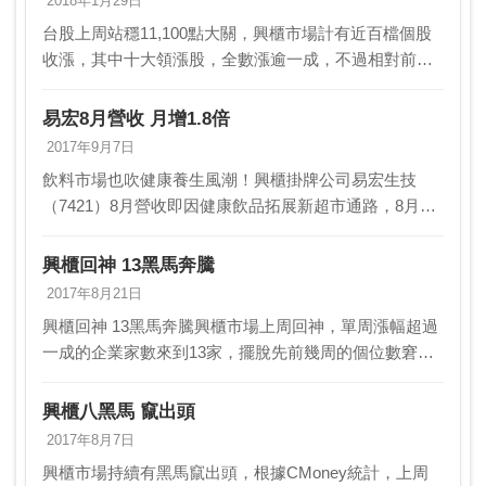
2018年1月29日
台股上周站穩11,100點大關，興櫃市場計有近百檔個股
收漲，其中十大領漲股，全數漲逾一成，不過相對前
周，有九檔都是「新進榜」，反映盤面輪動，個股風格
也快速變化。CMoney統計，上周興櫃漲跌家數比約…
易宏8月營收 月增1.8倍
2017年9月7日
飲料市場也吹健康養生風潮！興櫃掛牌公司易宏生技
（7421）8月營收即因健康飲品拓展新超市通路，8月業
績跳升，8月營收達1,325萬元，較上月大幅成長
186.26％，也較去年同期794萬元成長66.8…
興櫃回神 13黑馬奔騰
2017年8月21日
興櫃回神 13黑馬奔騰興櫃市場上周回神，單周漲幅超過
一成的企業家數來到13家，擺脫先前幾周的個位數窘
境。法人指出，隨投資氣氛回穩，興櫃市場下半年氣氛
通常較好，交投熱度可望提升。投信法人分析，台股前
興櫃八黑馬 竄出頭
波…
2017年8月7日
興櫃市場持續有黑馬竄出頭，根據CMoney統計，上周