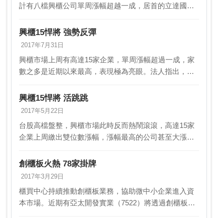
計有八檔興櫃公司單周漲幅超越一成，居首的立達國際
（5262）漲幅甚至直逼五成，吸引投資人關注。法人指
出，台股持續高檔震盪，觀察近期盤面表現，不難推…
興櫃15悍將 強勢反彈
2017年7月31日
興櫃市場上周有高達15家企業，單周漲幅超過一成，家
數之多是近期以來最高，表現極為亮眼。法人指出，台
股近期高檔震盪情況加大，部分興櫃強勢股先前經過修
正，在基本面依舊正向情況下，浮現再漲契機，值得多
興櫃15悍將 活跳跳
加留…
2017年5月22日
台股高檔盤整，興櫃市場此時反而熱鬧滾滾，高達15家
企業上周繳出雙位數漲幅，漲幅最高的公司甚至大漲超
過五成。法人指出，台股大型股完成階段性揚升任務
後，最近將以小型股活蹦亂跳，作為台股盤面主軸。根
創櫃板火熱 78家掛牌
據CM…
2017年3月29日
櫃買中心持續推動創櫃板業務，協助微中小企業進入資
本市場。近期有亞太開發實業（7522）將透過創櫃板辦
理登錄前籌資。截至3月27日，目前登錄創櫃板家數有78