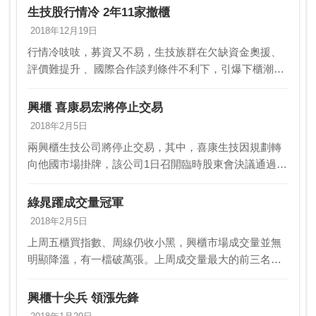
生技股行情冷 2年11家撤櫃
2018年12月19日
行情冷吱吱，募資又不易，生技族群在欠缺資金奧援、
評價難提升 、國際合作談判條件不利下，引爆下櫃潮，
總計2年來已有中美冠科 、百略等至少11家退出上櫃/興
櫃市場，眼見明年環境更險峻，業界 認為若政府無…
興櫃 喜康易宏將停止交易
2018年2月5日
兩興櫃生技公司將停止交易，其中，喜康生技因規劃轉
向他國市場掛牌，該公司1日召開臨時股東會決議通過本
興櫃股票終止櫃檯買賣及撤銷股票公開發行案，該公司
及除獨立董事以外之全體董事應負連帶責任承諾收購喜
綠晁躍成交量冠軍
康股…
2018年2月5日
上周五櫃買指數、周線仍收小黑，興櫃市場成交量並無
明顯降溫，有一檔破萬張。上周成交量最大的前三名為
綠晁（6511）、巧新科技（1563），以及十銓
（4967）；而近一周成交量最大的十檔股票中，以生技
興櫃十尖兵 領漲先鋒
醫…