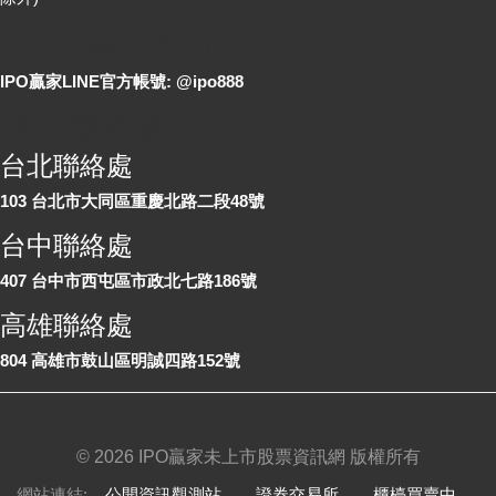
LINE 線上詢問
IPO贏家LINE官方帳號: @ipo888
各地聯絡處
台北聯絡處
103 台北市大同區重慶北路二段48號
台中聯絡處
407 台中市西屯區市政北七路186號
高雄聯絡處
804 高雄市鼓山區明誠四路152號
©
2026 IPO贏家未上市股票資訊網 版權所有
網站連結:
公開資訊觀測站
、
證券交易所
、
櫃檯買賣中