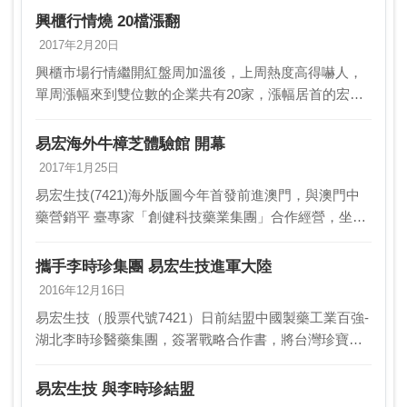
家，今年來累計輔導家數則有9家。另一方面，興…
興櫃行情燒 20檔漲翻
2017年2月20日
興櫃市場行情繼開紅盤周加溫後，上周熱度高得嚇人，
單周漲幅來到雙位數的企業共有20家，漲幅居首的宏陽
（4921）更達六成以上，排行其後的晶心科、敘豐漲幅
也都有四成以上，整個興櫃市場呈欣欣向榮之勢。根
易宏海外牛樟芝體驗館 開幕
據…
2017年1月25日
易宏生技(7421)海外版圖今年首發前進澳門，與澳門中
藥營銷平 臺專家「創健科技藥業集團」合作經營，坐落
在澳門金沙城中心的「 台灣牛樟芝體驗館」日前開幕。
易宏表示，希望藉助澳門市場的開拓 ，進而進入…
攜手李時珍集團 易宏生技進軍大陸
2016年12月16日
易宏生技（股票代號7421）日前結盟中國製藥工業百強-
湖北李時珍醫藥集團，簽署戰略合作書，將台灣珍寶牛
樟芝及台灣優質廠商所生產的食品、健康食品及保健
品，透過李時珍集團大健康計畫推展至大陸地區。李時
易宏生技 與李時珍結盟
珍…