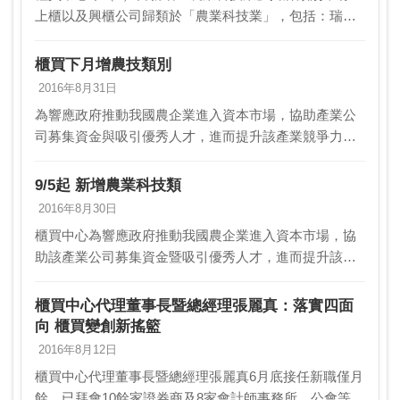
上櫃以及興櫃公司歸類於「農業科技業」，包括：瑞基
海洋（4171）及惠光（6508）兩家上櫃公司，及喬本生
醫（4193）、瑞寶基因（6479）、正瀚…
櫃買下月增農技類別
2016年8月31日
為響應政府推動我國農企業進入資本市場，協助產業公
司募集資金與吸引優秀人才，進而提升該產業競爭力，
櫃買中心與農委會及相關單位合作，積極推動「農業科
技業」上櫃及興櫃。為增加農業科技類公司於市場中的
9/5起 新增農業科技類
辨識度…
2016年8月30日
櫃買中心為響應政府推動我國農企業進入資本市場，協
助該產業公司募集資金暨吸引優秀人才，進而提升該產
業競爭力，與農委會及相關單位合作，積極推動「農業
科技業」上櫃及興櫃。為增加農業科技類公司於市場中
櫃買中心代理董事長暨總經理張麗真：落實四面
辨識度…
向 櫃買變創新搖籃
2016年8月12日
櫃買中心代理董事長暨總經理張麗真6月底接任新職僅月
餘，已拜會10餘家證券商及8家會計師事務所、公會等，