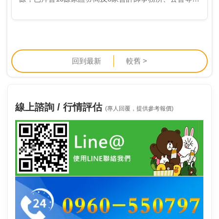
宣示要帶領櫃買中心積極落實四大面向：「中小企業搖
籃、債券市場樞紐、創新創意產業推手、以及創新產
品…
回到最新
較舊 >
線上諮詢 / 行情評估
(專人回覆，提供參考報價)