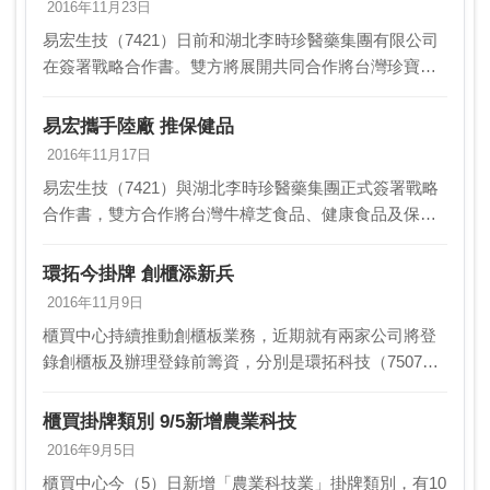
2016年11月23日
易宏生技（7421）日前和湖北李時珍醫藥集團有限公司
在簽署戰略合作書。雙方將展開共同合作將台灣珍寶牛
樟芝及台灣優質廠商所生產的商品，透過李時珍集團
「大健康計畫」推展至大陸市場。易宏生技董事長蘇睿
易宏攜手陸廠 推保健品
騏表…
2016年11月17日
易宏生技（7421）與湖北李時珍醫藥集團正式簽署戰略
合作書，雙方合作將台灣牛樟芝食品、健康食品及保健
品，透過李時珍集團「大健康計畫」拓展至中國大陸，
加速台灣原生椴木牛樟芝及產品合法登陸，最快明年開
環拓今掛牌 創櫃添新兵
始…
2016年11月9日
櫃買中心持續推動創櫃板業務，近期就有兩家公司將登
錄創櫃板及辦理登錄前籌資，分別是環拓科技（7507）
以及弘遠數位。截至本月7日，目前登錄創櫃板家數有75
家，今年來累計輔導家數則有37家。環拓科技將於…
櫃買掛牌類別 9/5新增農業科技
2016年9月5日
櫃買中心今（5）日新增「農業科技業」掛牌類別，有10