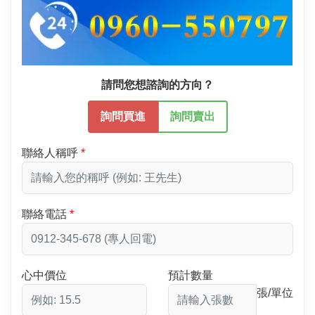
請問您想諮詢的方向？
詢問買進
詢問賣出
聯絡人稱呼
聯絡電話
心中價位
預計數量
張/單位