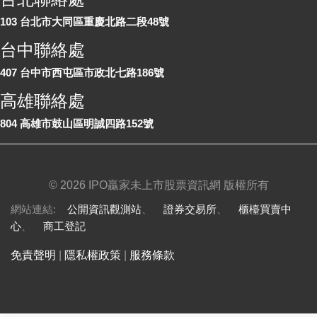
103 台北市大同區重慶北路二段48號
台中聯絡處
407 台中市西屯區市政北七路186號
高雄聯絡處
804 高雄市鼓山區明誠四路152號
©
2026 IPO贏家未上市股票資訊網 版權所有
網站連結:
公開資訊觀測站
、
證券交易所
、
櫃檯買賣中
心
、
商工登記
免責聲明
|
隱私權政策
|
服務條款