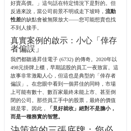
好賣高價。」這句話在特定情況下是對的。但
反過來說，當公司前景不明或走下坡時，
流動
性差
的缺點會被無限放大——您可能想賣也找
不到人接手。
真實案例的啟示：小心「倖存
者偏誤」
我們都聽過昇佳電子 (6732) 的傳奇。2020年以
498元掛牌上櫃，早期認股的員工一夜致富。這
故事非常激勵人心，但這也是典型的「倖存者
偏誤」。在您眼中看到一個昇佳的同時，市場
上可能有數十、數百家最終未能上市、甚至倒
閉的公司。那些員工手中的股票，最終的價值
就是零。因此，
「見好就收」絕對不是膽小，
而是一種務實的智慧。
決策前的三張底牌：您必