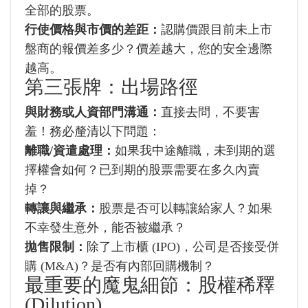
全部的股票。
行使價格與市價的差距：
認購價跟目前未上市
盤商的報價差多少？價差越大，您的安全邊際
越高。
第三張牌：出場路徑
與財務或人資部門溝通：
直接去問，不要害
羞！務必釐清以下問題：
離職/資遣處理：
如果我中途離職，未到期的選
擇權會如何？已到期的股票需要在多久內賣
掉？
轉讓與繼承：
股票是否可以轉讓給家人？如果
不幸發生意外，能否被繼承？
拋售限制：
除了上市櫃 (IPO)，公司是否接受併
購 (M&A)？是否有內部回購機制？
最重要的魔鬼細節：股權稀釋
(Dilution)