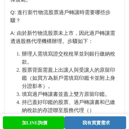
Q: 進行
新竹物流
股票過戶轉讓時需要哪些步
驟？
A: 由於
新竹物流
股票未上市，因此過戶轉讓需
透過股務代理機構辦理。步驟如下：
辦理人需填寫證交稅稅單並到銀行繳納稅
款。
股票背面需蓋上出讓人與受讓人的原留印
鑑（如買方為新戶需填寫印鑑卡並附上身
分證影本）。
填寫過戶轉讓書並蓋上雙方原留印鑑。
持已蓋好印鑑的股票、過戶轉讓書和已繳
納稅款的存證聯至股務代理（
）
加LINE詢價
我有買賣需求
首頁
股票查詢
討論區
與我聯繫
會員中心