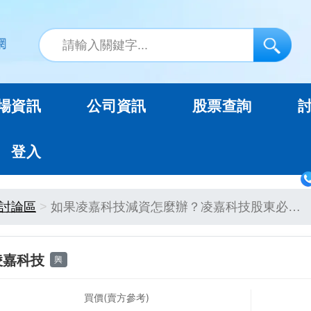
場資訊
公司資訊
股票查詢
登入
討論區
如果凌嘉科技減資怎麼辦？凌嘉科技股東必…
凌嘉科技
興
買價(賣方參考)