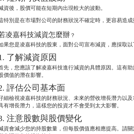
減資後，股價可能在短期內出現較大的波動。
這特別是在市場對公司的財務狀況不確定時，更容易造成
若
凌嘉科技
減資怎麼辦
？
如果您是
凌嘉科技
的股東，面對公司宣布減資，應採取以
1. 了解減資原因
首先，您應該了解
凌嘉科技
進行減資的具體原因。這有助
股價值的潛在影響。
2. 評估公司基本面
仔細檢視
凌嘉科技
的財務狀況、未來的營收增長潛力以及
具有增長潛力，這樣您的投資才不會受到太大影響。
3. 注意股數與股價變化
減資會減少您的持股數量，但每股價值應相應提高。請關